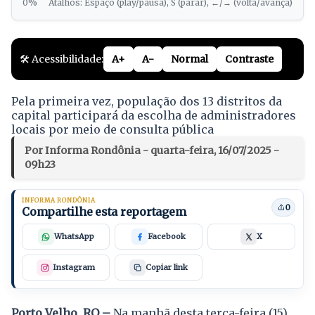
0%
Atalhos: Espaço (play/pausa), S (parar), ←/→ (volta/avança)
🛠️ Acessibilidade:
A+
A-
Normal
Contraste
Pela primeira vez, população dos 13 distritos da
capital participará da escolha de administradores
locais por meio de consulta pública
Por Informa Rondônia - quarta-feira, 16/07/2025 -
09h23
INFORMA RONDÔNIA
0
Compartilhe esta reportagem
WhatsApp
Facebook
X
Instagram
Copiar link
Porto Velho, RO –
Na manhã desta terça-feira (15),