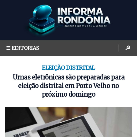
S
k
i
p
t
o
🔎
☰ EDITORIAS
c
o
n
ELEIÇÃO DISTRITAL
t
Urnas eletrônicas são preparadas para
e
eleição distrital em Porto Velho no
n
próximo domingo
t