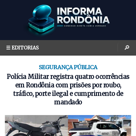
S
k
i
p
t
o
🔎
☰ EDITORIAS
c
o
n
SEGURANÇA PÚBLICA
t
Polícia Militar registra quatro ocorrências
e
em Rondônia com prisões por roubo,
n
tráfico, porte ilegal e cumprimento de
t
mandado