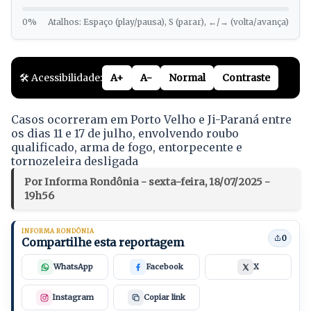
0%
Atalhos: Espaço (play/pausa), S (parar), ←/→ (volta/avança)
🛠️ Acessibilidade:
A+
A-
Normal
Contraste
Casos ocorreram em Porto Velho e Ji-Paraná entre
os dias 11 e 17 de julho, envolvendo roubo
qualificado, arma de fogo, entorpecente e
tornozeleira desligada
Por Informa Rondônia - sexta-feira, 18/07/2025 -
19h56
INFORMA RONDÔNIA
0
Compartilhe esta reportagem
WhatsApp
Facebook
X
Instagram
Copiar link