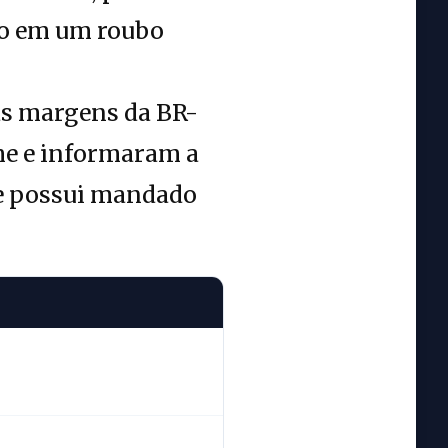
ção em um roubo
às margens da BR-
me e informaram a
o e possui mandado