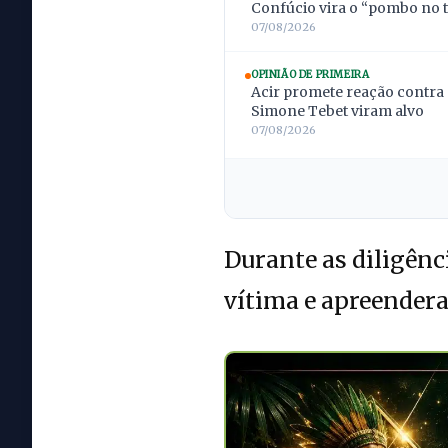
Confúcio vira o “pombo no t
07/08/2026
OPINIÃO DE PRIMEIRA
Acir promete reação contra 
Simone Tebet viram alvo
07/08/2026
Durante as diligênci
vítima e apreender