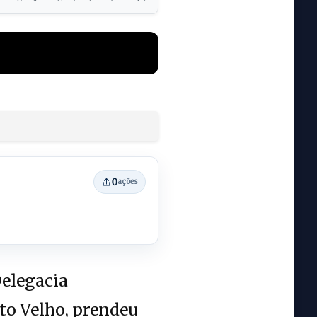
0
ações
Delegacia
to Velho, prendeu