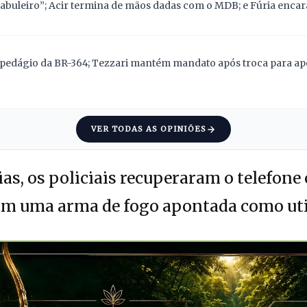
abuleiro”; Acir termina de mãos dadas com o MDB; e Fúria encara
pedágio da BR-364; Tezzari mantém mandato após troca para apoi
VER TODAS AS OPINIÕES
as, os policiais recuperaram o telefone 
am uma arma de fogo apontada como util