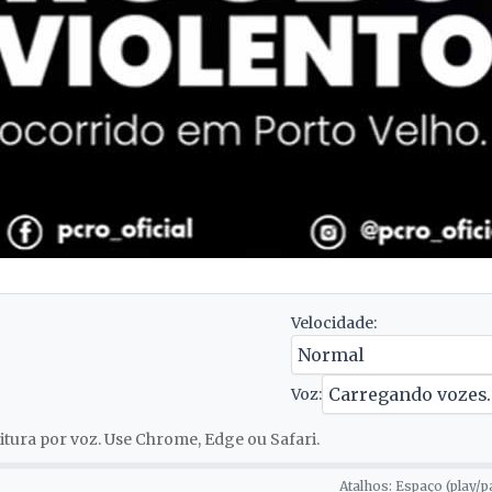
Velocidade:
Voz:
tura por voz. Use Chrome, Edge ou Safari.
Atalhos: Espaço (play/p