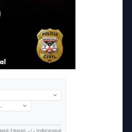
ausa), S (parar), ←/→ (volta/avança)