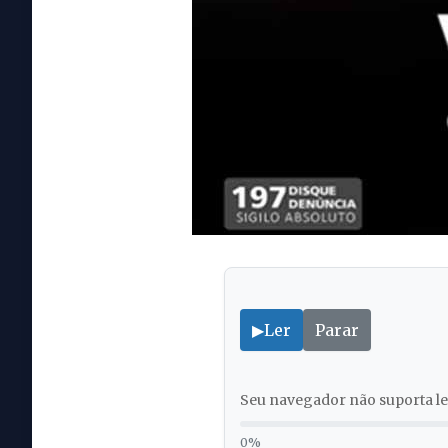
▶
Ler
Parar
Seu navegador não suporta lei
0%