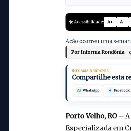
🛠️ Acessibilidade:
A+
A-
Ação ocorreu uma semana 
Por Informa Rondônia - q
INFORMA RONDÔNIA
Compartilhe esta 
WhatsApp
Facebook
Porto Velho, RO –
A 
Especializada em Cr