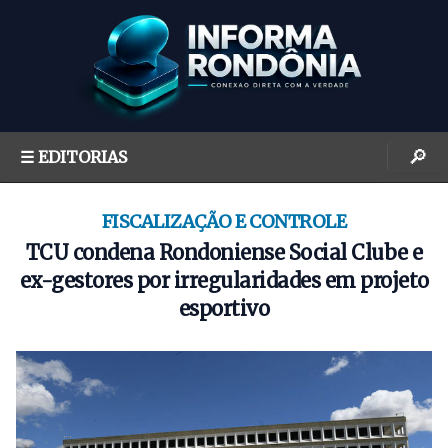
S
k
i
p
t
o
🔎
☰ EDITORIAS
c
o
n
FISCALIZAÇÃO E CONTROLE
t
TCU condena Rondoniense Social Clube e
e
ex-gestores por irregularidades em projeto
n
esportivo
t