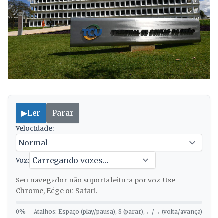
▶
Ler
Parar
Velocidade:
Voz:
Seu navegador não suporta leitura por voz. Use
Chrome, Edge ou Safari.
0%
Atalhos: Espaço (play/pausa), S (parar), ←/→ (volta/avança)