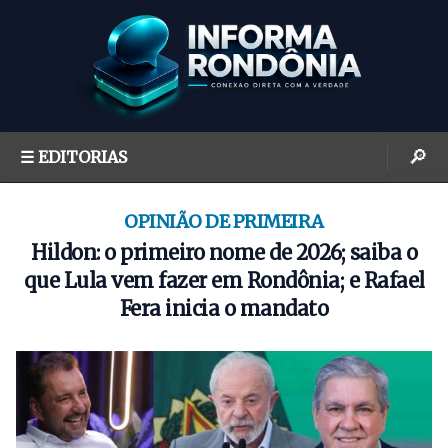
S
k
i
p
t
o
🔎
☰ EDITORIAS
c
o
n
OPINIÃO DE PRIMEIRA
t
Hildon: o primeiro nome de 2026; saiba o
e
que Lula vem fazer em Rondônia; e Rafael
n
Fera inicia o mandato
t