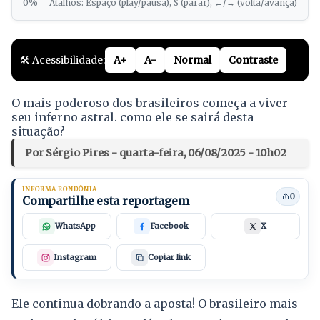
0%
Atalhos: Espaço (play/pausa), S (parar), ←/→ (volta/avança)
🛠️ Acessibilidade:
A+
A-
Normal
Contraste
O mais poderoso dos brasileiros começa a viver
seu inferno astral. como ele se sairá desta
situação?
Por Sérgio Pires - quarta-feira, 06/08/2025 - 10h02
INFORMA RONDÔNIA
0
Compartilhe esta reportagem
WhatsApp
Facebook
X
Instagram
Copiar link
Ele continua dobrando a aposta! O brasileiro mais