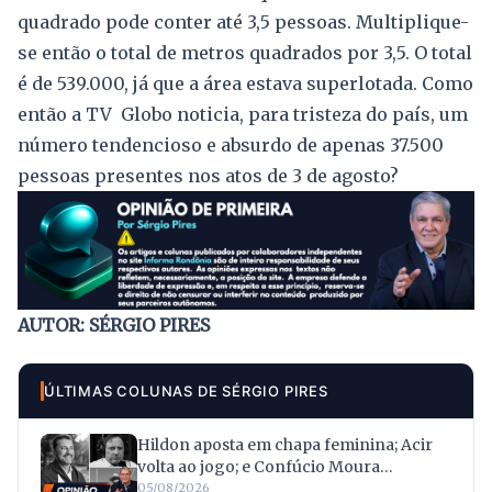
quadrado pode conter até 3,5 pessoas. Multiplique-
se então o total de metros quadrados por 3,5. O total
é de 539.000, já que a área estava superlotada. Como
então a TV Globo noticia, para tristeza do país, um
número tendencioso e absurdo de apenas 37.500
pessoas presentes nos atos de 3 de agosto?
AUTOR: SÉRGIO PIRES
ÚLTIMAS COLUNAS DE SÉRGIO PIRES
Hildon aposta em chapa feminina; Acir
volta ao jogo; e Confúcio Moura
surpreende ao renunciar à reeleição
05/08/2026