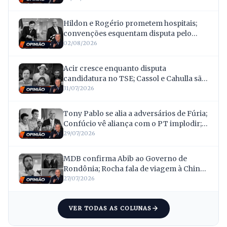
Hildon e Rogério prometem hospitais;
convenções esquentam disputa pelo
Governo; e Acir mira votos deixados por
02/08/2026
Confúcio
Acir cresce enquanto disputa
candidatura no TSE; Cassol e Cahulla são
absolvidos após 16 anos; Scheid
31/07/2026
transforma invasões de terras em
bandeira eleitoral
Tony Pablo se alia a adversários de Fúria;
Confúcio vê aliança com o PT implodir; e
Netto ganha vice contestado
29/07/2026
MDB confirma Abib ao Governo de
Rondônia; Rocha fala de viagem à China;
e nada de crise: Scheid fica com o “222”
27/07/2026
VER TODAS AS COLUNAS