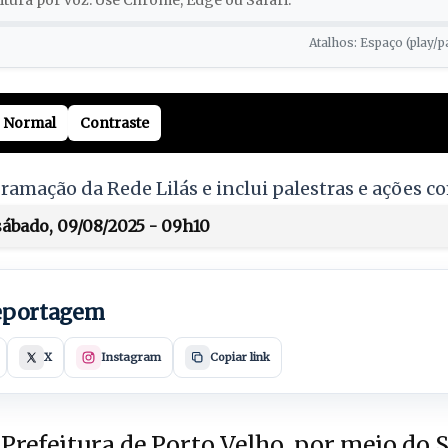
tura por voz. Use Chrome, Edge ou Safari.
Atalhos: Espaço (play/p
Normal
Contraste
ramação da Rede Lilás e inclui palestras e ações c
ábado, 09/08/2025 - 09h10
reportagem
X
Instagram
Copiar link
Prefeitura de Porto Velho, por meio do 