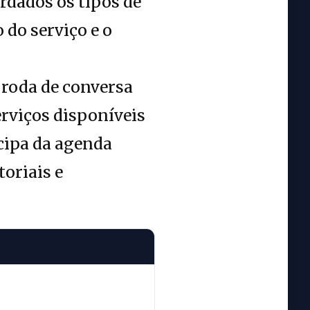
rdados os tipos de
 do serviço e o
 roda de conversa
erviços disponíveis
cipa da agenda
toriais e