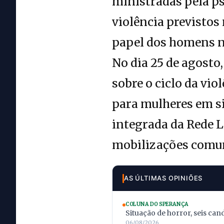
ministradas pela p
violência previstos
papel dos homens n
No dia 25 de agosto
sobre o ciclo da vio
para mulheres em si
integrada da Rede L
mobilizações comun
AS ÚLTIMAS OPINIÕES
COLUNA DO SPERANÇA
Situação de horror, seis can
06/08/2026