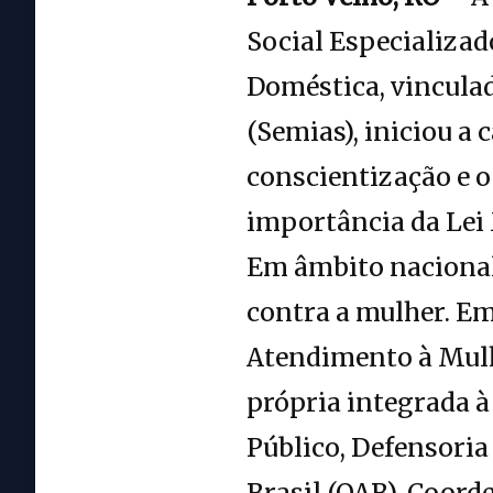
Social Especializa
Doméstica, vinculad
(Semias), iniciou a
conscientização e o
importância da Lei 
Em âmbito nacional,
contra a mulher. Em
Atendimento à Mulh
própria integrada à
Público, Defensoria
Brasil (OAB), Coord