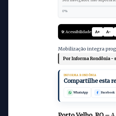
Seu navegador não suporta lei
0%
🛠️ Acessibilidade:
A+
A-
Mobilização integra prog
Por Informa Rondônia - s
INFORMA RONDÔNIA
Compartilhe esta 
WhatsApp
Facebook
Porto Velho, RO –
A 