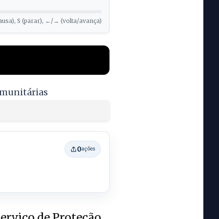
ausa), S (parar), ←/→ (volta/avança)
omunitárias
0
ações
Serviço de Proteção