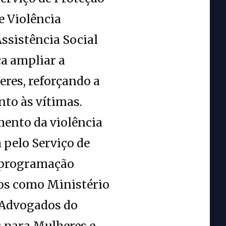
e Violência
Assistência Social
ca ampliar a
eres, reforçando a
to às vítimas.
mento da violência
 pelo Serviço de
 programação
ãos como Ministério
s Advogados do
s para Mulheres e