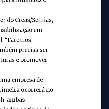
er do Creas/Semias,
ensibilização em
l. “Faremos
também precisa ser
lturas e promover
 uma empresa de
rimeira ocorrerá no
15h, ambas