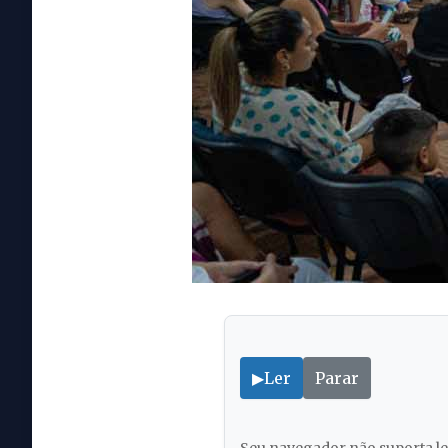
▶
Ler
Parar