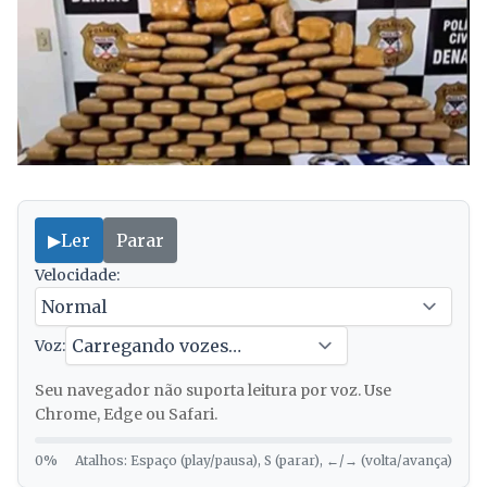
▶
Ler
Parar
Velocidade:
Voz:
Seu navegador não suporta leitura por voz. Use
Chrome, Edge ou Safari.
0%
Atalhos: Espaço (play/pausa), S (parar), ←/→ (volta/avança)