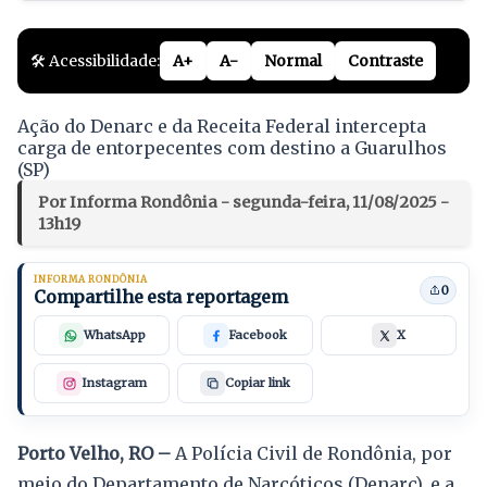
🛠️ Acessibilidade:
A+
A-
Normal
Contraste
Ação do Denarc e da Receita Federal intercepta
carga de entorpecentes com destino a Guarulhos
(SP)
Por Informa Rondônia - segunda-feira, 11/08/2025 -
13h19
INFORMA RONDÔNIA
0
Compartilhe esta reportagem
WhatsApp
Facebook
X
Instagram
Copiar link
Porto Velho, RO –
A Polícia Civil de Rondônia, por
meio do Departamento de Narcóticos (Denarc), e a