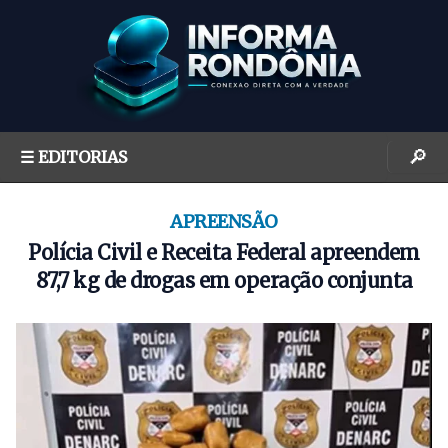
S
k
i
p
t
o
🔎
☰ EDITORIAS
c
o
n
APREENSÃO
t
Polícia Civil e Receita Federal apreendem
e
87,7 kg de drogas em operação conjunta
n
t