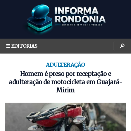
S
k
i
p
t
o
🔎
☰ EDITORIAS
c
o
n
ADULTERAÇÃO
t
Homem é preso por receptação e
e
adulteração de motocicleta em Guajará-
n
Mirim
t