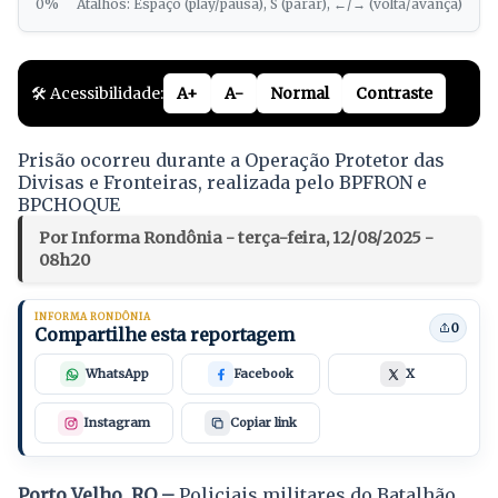
0%
Atalhos: Espaço (play/pausa), S (parar), ←/→ (volta/avança)
🛠️ Acessibilidade:
A+
A-
Normal
Contraste
Prisão ocorreu durante a Operação Protetor das
Divisas e Fronteiras, realizada pelo BPFRON e
BPCHOQUE
Por Informa Rondônia - terça-feira, 12/08/2025 -
08h20
INFORMA RONDÔNIA
0
Compartilhe esta reportagem
WhatsApp
Facebook
X
Instagram
Copiar link
Porto Velho, RO –
Policiais militares do Batalhão