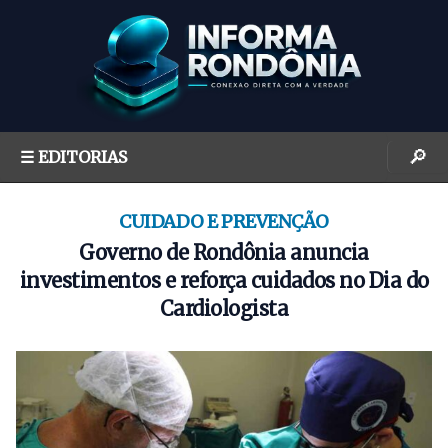
S
k
i
p
t
o
🔎
☰ EDITORIAS
c
o
n
CUIDADO E PREVENÇÃO
t
Governo de Rondônia anuncia
e
investimentos e reforça cuidados no Dia do
n
Cardiologista
t