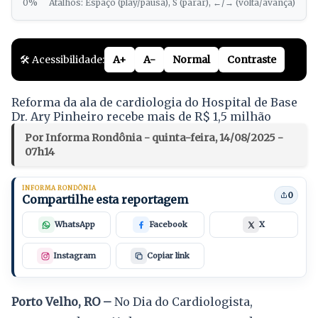
0%
Atalhos: Espaço (play/pausa), S (parar), ←/→ (volta/avança)
🛠️ Acessibilidade:
A+
A-
Normal
Contraste
Reforma da ala de cardiologia do Hospital de Base
Dr. Ary Pinheiro recebe mais de R$ 1,5 milhão
Por Informa Rondônia - quinta-feira, 14/08/2025 -
07h14
INFORMA RONDÔNIA
0
Compartilhe esta reportagem
WhatsApp
Facebook
X
Instagram
Copiar link
Porto Velho, RO –
No Dia do Cardiologista,