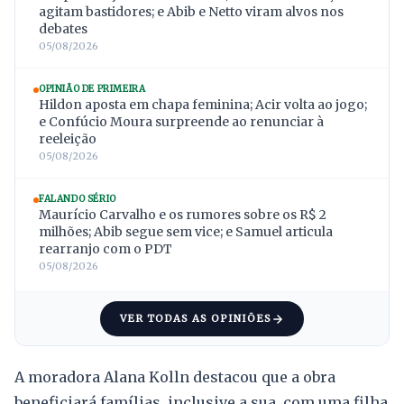
agitam bastidores; e Abib e Netto viram alvos nos
debates
05/08/2026
OPINIÃO DE PRIMEIRA
Hildon aposta em chapa feminina; Acir volta ao jogo;
e Confúcio Moura surpreende ao renunciar à
reeleição
05/08/2026
FALANDO SÉRIO
Maurício Carvalho e os rumores sobre os R$ 2
milhões; Abib segue sem vice; e Samuel articula
rearranjo com o PDT
05/08/2026
VER TODAS AS OPINIÕES
A moradora Alana Kolln destacou que a obra
beneficiará famílias, inclusive a sua, com uma filha