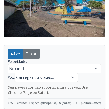
▶
Ler
Parar
Velocidade:
Voz:
Seu navegador não suporta leitura por voz. Use
Chrome, Edge ou Safari.
0%
Atalhos: Espaço (play/pausa), S (parar), ←/→ (volta/avança)