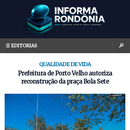
S
k
i
p
t
o
🔎
☰ EDITORIAS
c
o
n
QUALIDADE DE VIDA
t
Prefeitura de Porto Velho autoriza
e
reconstrução da praça Bola Sete
n
t