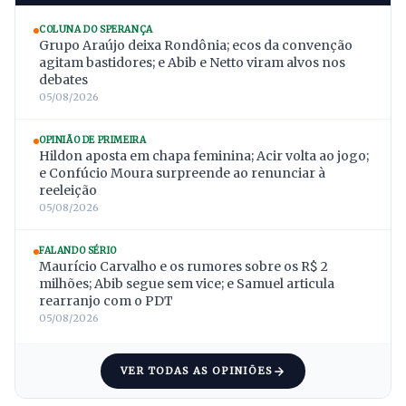
COLUNA DO SPERANÇA
Grupo Araújo deixa Rondônia; ecos da convenção
agitam bastidores; e Abib e Netto viram alvos nos
debates
05/08/2026
OPINIÃO DE PRIMEIRA
Hildon aposta em chapa feminina; Acir volta ao jogo;
e Confúcio Moura surpreende ao renunciar à
reeleição
05/08/2026
FALANDO SÉRIO
Maurício Carvalho e os rumores sobre os R$ 2
milhões; Abib segue sem vice; e Samuel articula
rearranjo com o PDT
05/08/2026
VER TODAS AS OPINIÕES