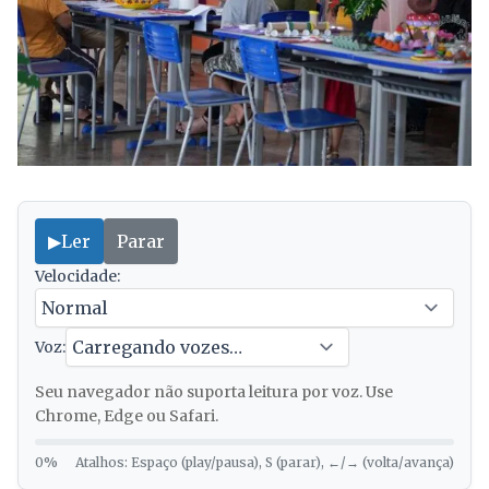
▶
Ler
Parar
Velocidade:
Voz:
Seu navegador não suporta leitura por voz. Use
Chrome, Edge ou Safari.
0%
Atalhos: Espaço (play/pausa), S (parar), ←/→ (volta/avança)