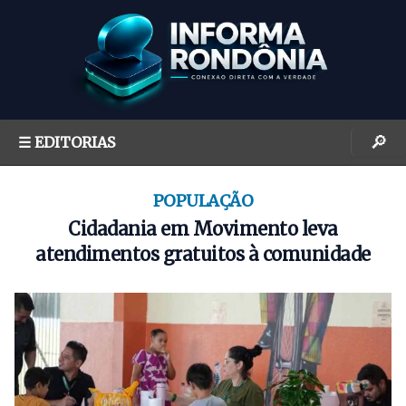
S
k
i
p
t
o
🔎
☰ EDITORIAS
c
o
n
POPULAÇÃO
t
Cidadania em Movimento leva
e
atendimentos gratuitos à comunidade
n
t