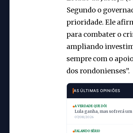
Segundo o governad
prioridade. Ele afi
para combater o cr
ampliando investime
sempre com o apoio 
dos rondonienses”.
AS ÚLTIMAS OPINIÕES
A VERDADE QUE DÓI
Lula ganha, mas sofrerá um
07/08/2026
FALANDO SÉRIO