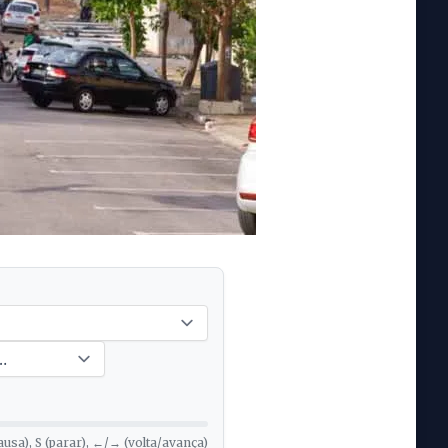
ausa), S (parar), ←/→ (volta/avança)