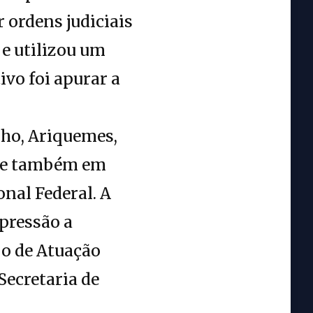
 ordens judiciais
 e utilizou um
ivo foi apurar a
lho, Ariquemes,
u e também em
nal Federal. A
pressão a
po de Atuação
ecretaria de