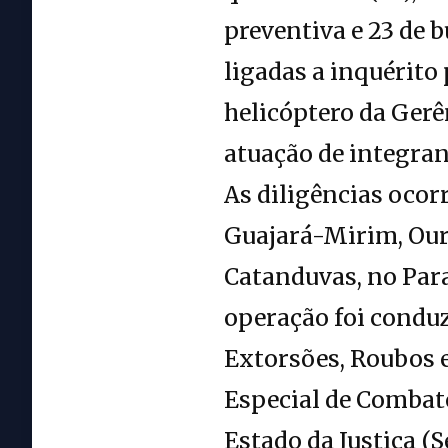
preventiva e 23 de b
ligadas a inquérito 
helicóptero da Gerên
atuação de integran
As diligências oco
Guajará-Mirim, Ouro
Catanduvas, no Para
operação foi conduz
Extorsões, Roubos 
Especial de Combat
Estado da Justiça (S