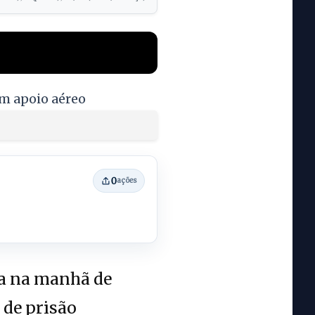
om apoio aéreo
0
ações
da na manhã de
 de prisão