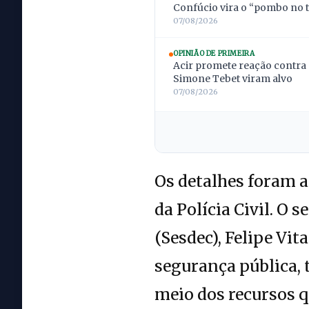
Confúcio vira o “pombo no t
07/08/2026
OPINIÃO DE PRIMEIRA
Acir promete reação contra 
Simone Tebet viram alvo
07/08/2026
Os detalhes foram 
da Polícia Civil. O 
(Sesdec), Felipe Vit
segurança pública, 
meio dos recursos 