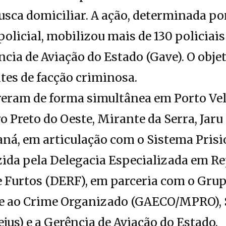
usca domiciliar. A ação, determinada por
policial, mobilizou mais de 130 policiais
cia de Aviação do Estado (Gave). O objet
tes de facção criminosa.
rreram de forma simultânea em Porto Ve
 Preto do Oeste, Mirante da Serra, Jar
ná, em articulação com o Sistema Prisio
ida pela Delegacia Especializada em Re
e Furtos (DERF), em parceria com o Gru
e ao Crime Organizado (GAECO/MPRO), S
ejus) e a Gerência de Aviação do Estado.