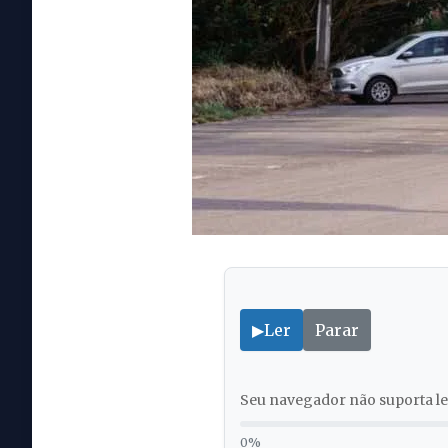
▶
Ler
Parar
Seu navegador não suporta lei
0%