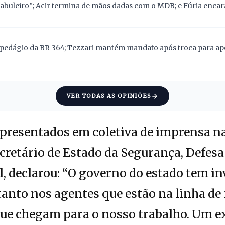
abuleiro”; Acir termina de mãos dadas com o MDB; e Fúria encara
pedágio da BR-364; Tezzari mantém mandato após troca para apoi
VER TODAS AS OPINIÕES
apresentados em coletiva de imprensa n
secretário de Estado da Segurança, Defes
al, declarou: “O governo do estado tem i
tanto nos agentes que estão na linha de
que chegam para o nosso trabalho. Um e