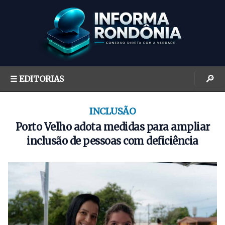
S
k
i
p
t
o
🔎
☰ EDITORIAS
c
o
n
INCLUSÃO
t
Porto Velho adota medidas para ampliar
e
inclusão de pessoas com deficiência
n
t