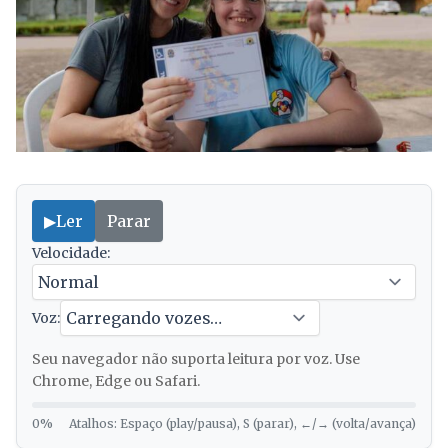
▶
Ler
Parar
Velocidade:
Voz:
Seu navegador não suporta leitura por voz. Use
Chrome, Edge ou Safari.
0%
Atalhos: Espaço (play/pausa), S (parar), ←/→ (volta/avança)