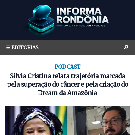
S
k
i
p
t
o
🔎
☰ EDITORIAS
c
o
n
PODCAST
t
Sílvia Cristina relata trajetória marcada
e
pela superação do câncer e pela criação do
n
Dream da Amazônia
t