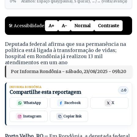
0%
Atalhos: Espaço (play/pausa), S (parar), ←/→ (volta/avança)
🛠️ Acessibilidade:
A+
A-
Normal
Contraste
Deputada federal afirma que sua permanência na
política está ligada à transformação de vidas;
hospital em Rondônia já realizou 13 mil
atendimentos em um ano
Por Informa Rondônia - sábado, 23/08/2025 - 09h20
INFORMA RONDÔNIA
0
Compartilhe esta reportagem
WhatsApp
Facebook
X
Instagram
Copiar link
Porto Velho, RO –
Em Rondônia, a deputada federal