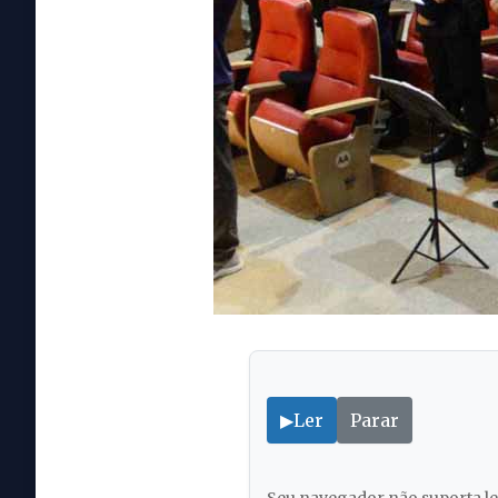
▶
Ler
Parar