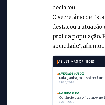
declarou.
O secretário de Est
destacou a atuação 
prol da população. 
sociedade”, afirmou
AS ÚLTIMAS OPINIÕES
A VERDADE QUE DÓI
Lula ganha, mas sofrerá um
07/08/2026
FALANDO SÉRIO
Confúcio vira o “pombo no t
07/08/2026