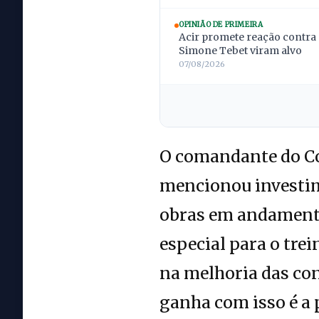
OPINIÃO DE PRIMEIRA
Acir promete reação contra 
Simone Tebet viram alvo
07/08/2026
O comandante do Co
mencionou investim
obras em andamento
especial para o tre
na melhoria das con
ganha com isso é a 