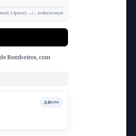
ausa), S (parar), ←/→ (volta/avança)
o de Bombeiros, com
0
ações