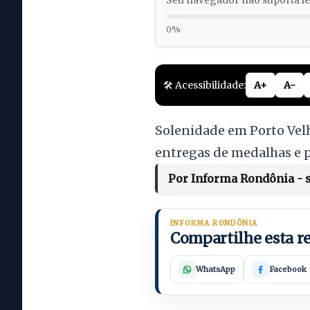
Seu navegador não suporta lei
0%
🛠️ Acessibilidade:
A+
A-
Solenidade em Porto Velh
entregas de medalhas e
Por Informa Rondônia - s
INFORMA RONDÔNIA
Compartilhe esta 
WhatsApp
Facebook