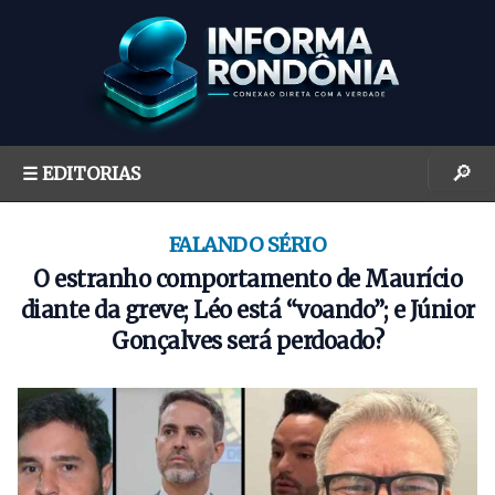
S
k
i
p
t
o
🔎
☰ EDITORIAS
c
o
n
FALANDO SÉRIO
t
O estranho comportamento de Maurício
e
diante da greve; Léo está “voando”; e Júnior
n
Gonçalves será perdoado?
t