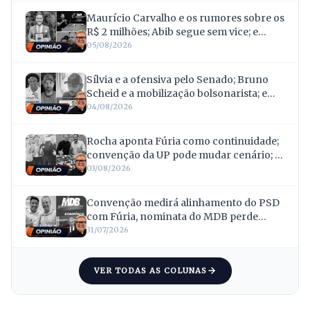
Maurício Carvalho e os rumores sobre os
R$ 2 milhões; Abib segue sem vice; e
Samuel articula rearranjo com o PDT
05/08/2026
Sílvia e a ofensiva pelo Senado; Bruno
Scheid e a mobilização bolsonarista; e
Follador e a quebra de confiança com
04/08/2026
Van Hattem
Rocha aponta Fúria como continuidade;
convenção da UP pode mudar cenário; e
caravanas mostram força
03/08/2026
Convenção medirá alinhamento do PSD
com Fúria, nominata do MDB perde
força e vaidade leva Confúcio ao recuo
31/07/2026
VER TODAS AS COLUNAS