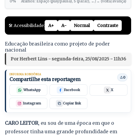
0%
Atalhos: Espaço (play/pausa), S (parar), ←/→ (volta/avança)
🛠️ Acessibilidade:
A+
A-
Normal
Contraste
Educação brasileira como projeto de poder
nacional
Por Herbert Lins - segunda-feira, 25/08/2025 - 11h36
INFORMA RONDÔNIA
0
Compartilhe esta reportagem
WhatsApp
Facebook
X
Instagram
Copiar link
CARO LEITOR
, eu sou de uma época em que o
professor tinha uma grande profundidade em