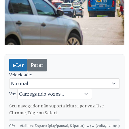
▶
Ler
Parar
Velocidade:
Voz:
Seu navegador não suporta leitura por voz. Use
Chrome, Edge ou Safari.
0%
Atalhos: Espaço (play/pausa), S (parar), ←/→ (volta/avança)