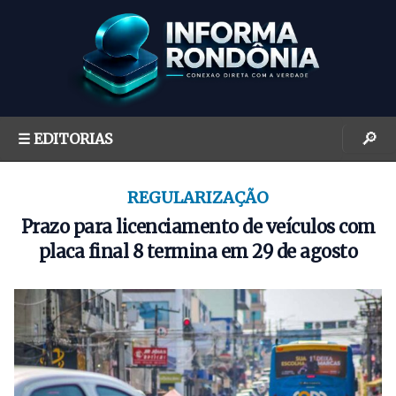
S
k
i
p
t
o
🔎
☰ EDITORIAS
c
o
n
REGULARIZAÇÃO
t
Prazo para licenciamento de veículos com
e
placa final 8 termina em 29 de agosto
n
t