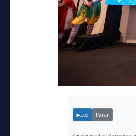
▶
Ler
Parar