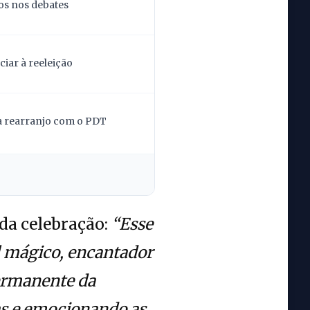
os nos debates
iar à reeleição
la rearranjo com o PDT
 da celebração:
“Esse
l mágico, encantador
permanente da
as e emocionando as