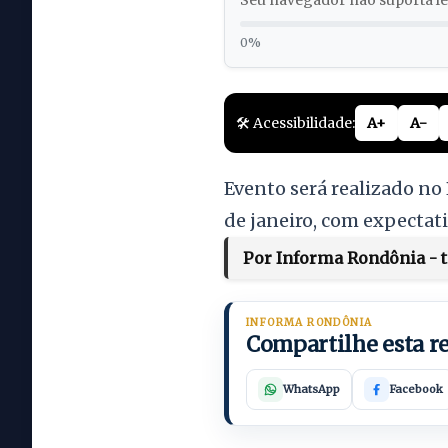
Seu navegador não suporta lei
0%
🛠️ Acessibilidade:
A+
A-
Evento será realizado no
de janeiro, com expectat
Por Informa Rondônia - te
INFORMA RONDÔNIA
Compartilhe esta 
WhatsApp
Facebook