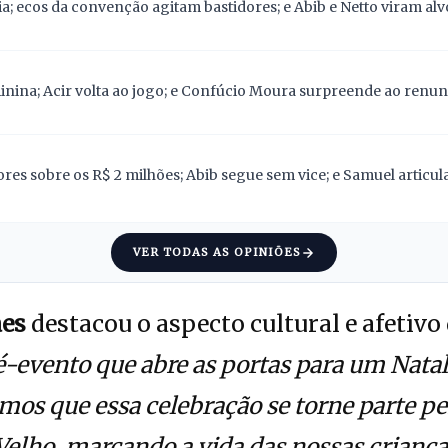
; ecos da convenção agitam bastidores; e Abib e Netto viram alv
nina; Acir volta ao jogo; e Confúcio Moura surpreende ao renunc
res sobre os R$ 2 milhões; Abib segue sem vice; e Samuel articu
VER TODAS AS OPINIÕES
es
destacou o aspecto cultural e afetivo
-evento que abre as portas para um Nata
emos que essa celebração se torne parte 
Velho, marcando a vida das nossas crianç