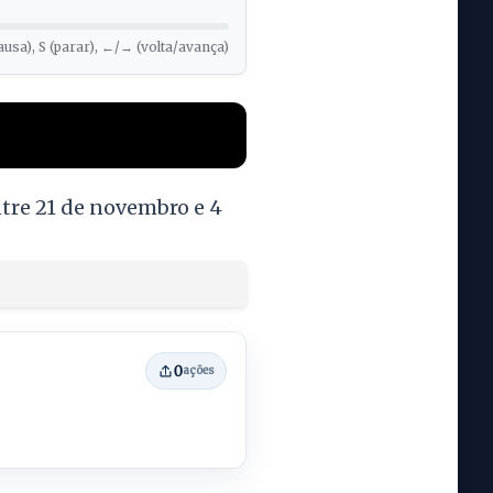
ausa), S (parar), ←/→ (volta/avança)
ntre 21 de novembro e 4
0
ações