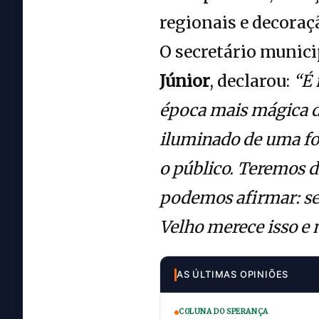
regionais e decoraçã
O secretário munici
Júnior
, declarou:
“É 
época mais mágica de
iluminado de uma fo
o público. Teremos d
podemos afirmar: ser
Velho merece isso e
AS ÚLTIMAS OPINIÕES
COLUNA DO SPERANÇA