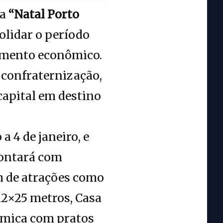
ca
“Natal Porto
solidar o período
vimento econômico.
à confraternização,
capital em destino
a 4 de janeiro, e
contará com
m de atrações como
12×25 metros, Casa
nômica com pratos