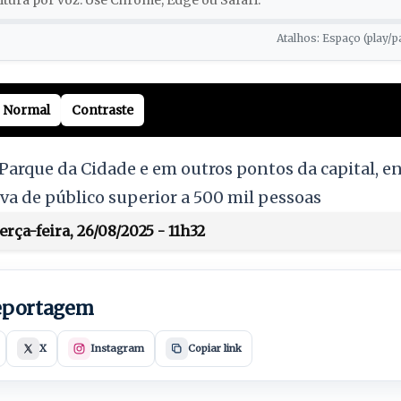
tura por voz. Use Chrome, Edge ou Safari.
Atalhos: Espaço (play/p
Normal
Contraste
 Parque da Cidade e em outros pontos da capital, e
iva de público superior a 500 mil pessoas
rça-feira, 26/08/2025 - 11h32
reportagem
X
Instagram
Copiar link