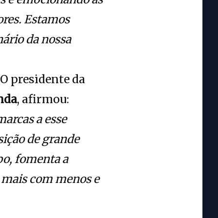
ores. Estamos
nário da nossa
 O presidente da
nda
, afirmou:
marcas a esse
sição de grande
po, fomenta a
az mais com menos e