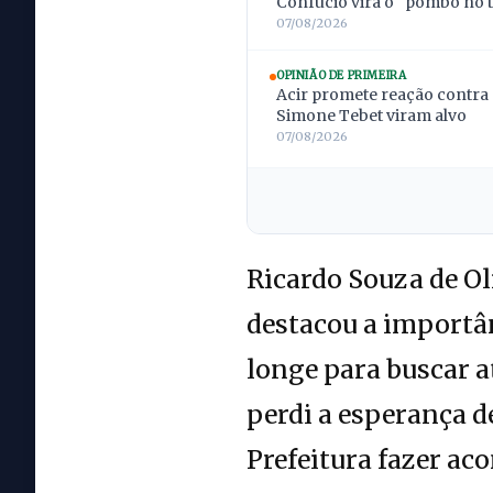
Confúcio vira o “pombo no t
07/08/2026
OPINIÃO DE PRIMEIRA
Acir promete reação contra 
Simone Tebet viram alvo
07/08/2026
Ricardo Souza de Ol
destacou a importâ
longe para buscar a
perdi a esperança d
Prefeitura fazer ac