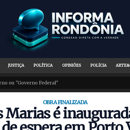
JUSTIÇA
POLÍTICA
OPINIÕES
POLÍCIA
ARTE&
OBRA FINALIZADA
 Marias é inaugurad
 de espera em Porto 