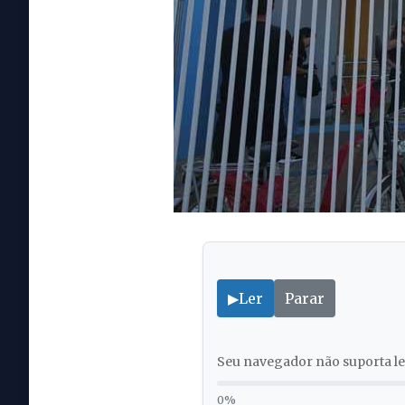
▶
Ler
Parar
Seu navegador não suporta lei
0%