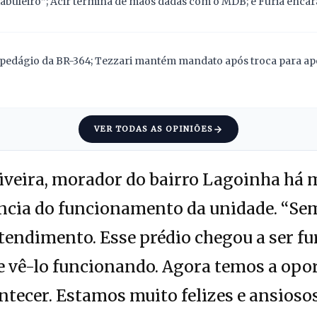
abuleiro”; Acir termina de mãos dadas com o MDB; e Fúria encara
pedágio da BR-364; Tezzari mantém mandato após troca para apoi
VER TODAS AS OPINIÕES
iveira, morador do bairro Lagoinha há m
ncia do funcionamento da unidade. “Sem
tendimento. Esse prédio chegou a ser f
e vê-lo funcionando. Agora temos a opor
ontecer. Estamos muito felizes e ansioso