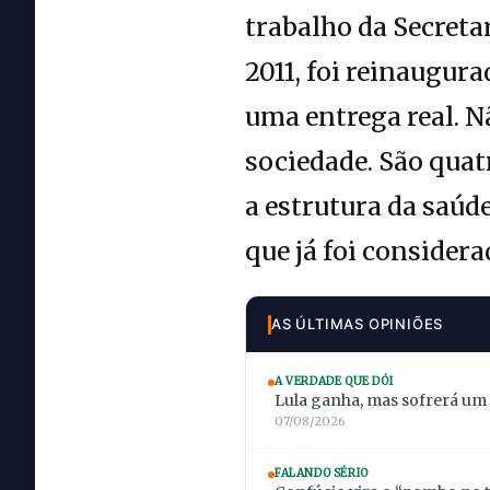
trabalho da Secreta
2011, foi reinaugu
uma entrega real. N
sociedade. São quat
a estrutura da saú
que já foi considera
AS ÚLTIMAS OPINIÕES
A VERDADE QUE DÓI
Lula ganha, mas sofrerá um
07/08/2026
FALANDO SÉRIO