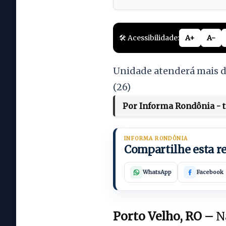
🛠️ Acessibilidade:
A+
A-
Unidade atenderá mais de
(26)
Por Informa Rondônia - t
INFORMA RONDÔNIA
Compartilhe esta 
WhatsApp
Facebook
Porto Velho, RO –
Na