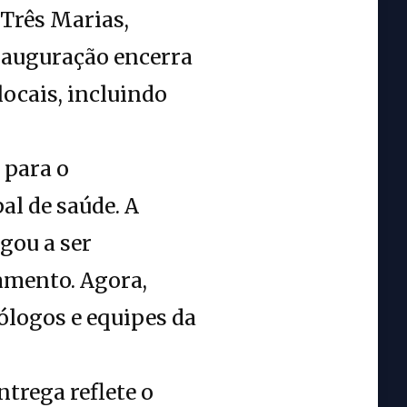
 Três Marias,
inauguração encerra
ocais, incluindo
o para o
al de saúde. A
gou a ser
amento. Agora,
ólogos e equipes da
trega reflete o