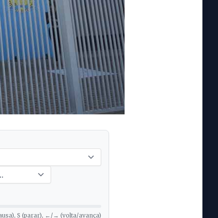
ausa), S (parar), ←/→ (volta/avança)