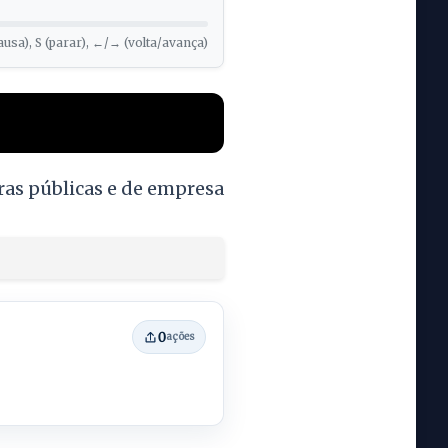
ausa), S (parar), ←/→ (volta/avança)
ras públicas e de empresa
0
ações