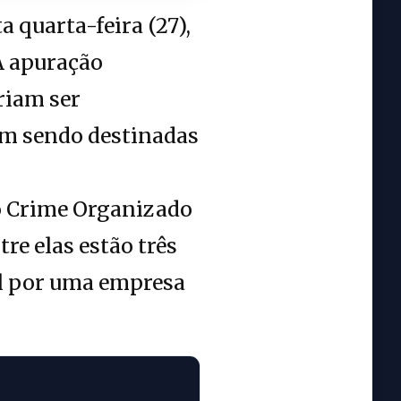
a quarta-feira (27),
A apuração
riam ser
am sendo destinadas
ao Crime Organizado
re elas estão três
el por uma empresa