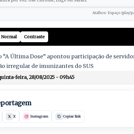
tura por voz. Use Chrome, Edge ou Safari.
Atalhos: Espaço (play/p
Normal
Contraste
 “A Última Dose” apontou participação de servido
ão irregular de imunizantes do SUS
uinta-feira, 28/08/2025 - 09h45
reportagem
X
Instagram
Copiar link