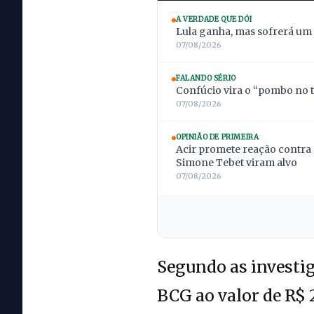
A VERDADE QUE DÓI
Lula ganha, mas sofrerá um
07/08/2026
FALANDO SÉRIO
Confúcio vira o “pombo no t
07/08/2026
OPINIÃO DE PRIMEIRA
Acir promete reação contra 
Simone Tebet viram alvo
07/08/2026
Segundo as investig
BCG ao valor de R$ 