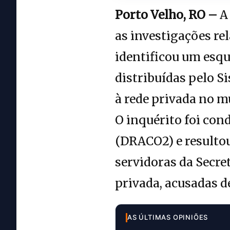
Porto Velho, RO –
A 
as investigações re
identificou um esqu
distribuídas pelo S
à rede privada no m
O inquérito foi con
(DRACO2) e resultou
servidoras da Secre
privada, acusadas d
AS ÚLTIMAS OPINIÕES