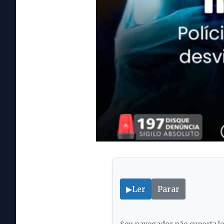
▶
Ler
Parar