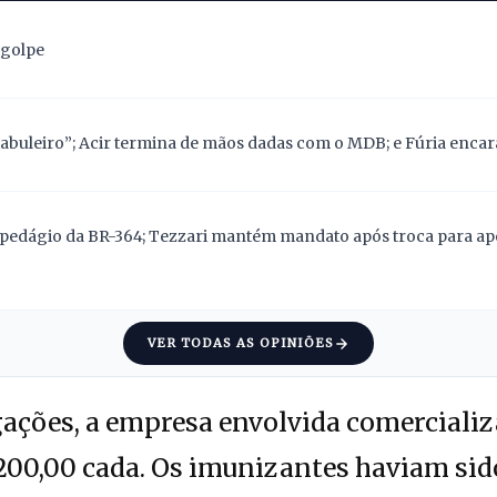
 golpe
abuleiro”; Acir termina de mãos dadas com o MDB; e Fúria encara
pedágio da BR-364; Tezzari mantém mandato após troca para apoi
VER TODAS AS OPINIÕES
ações, a empresa envolvida comercializ
200,00 cada. Os imunizantes haviam sid