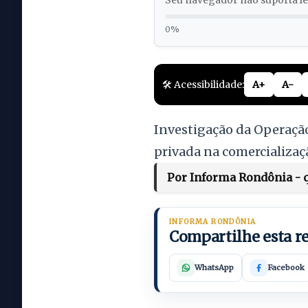
Seu navegador não suporta lei
0%
🛠️ Acessibilidade:
A+
A-
Investigação da Operação
privada na comercializaç
Por Informa Rondônia - q
INFORMA RONDÔNIA
Compartilhe esta 
WhatsApp
Facebook