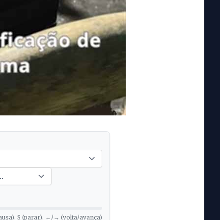
ausa), S (parar), ←/→ (volta/avança)