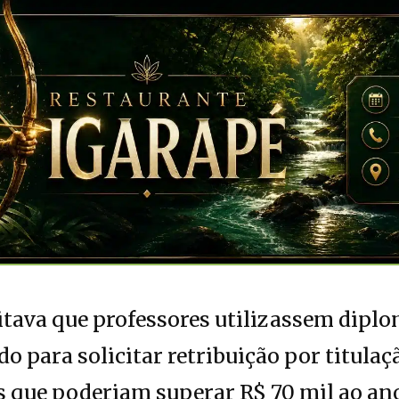
tava que professores utilizassem diplo
o para solicitar retribuição por titulaç
s que poderiam superar R$ 70 mil ao ano