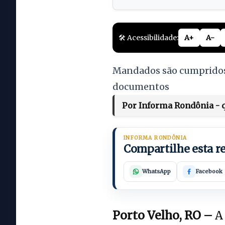
🛠️ Acessibilidade:
A+
A-
Mandados são cumpridos 
documentos
Por Informa Rondônia - q
INFORMA RONDÔNIA
Compartilhe esta 
WhatsApp
Facebook
Porto Velho, RO –
A 