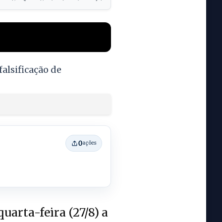
alsificação de
0
ações
uarta-feira (27/8) a