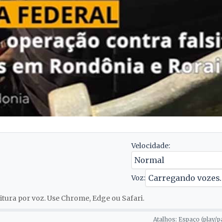
Velocidade:
Voz:
tura por voz. Use Chrome, Edge ou Safari.
Atalhos: Espaço (play/p