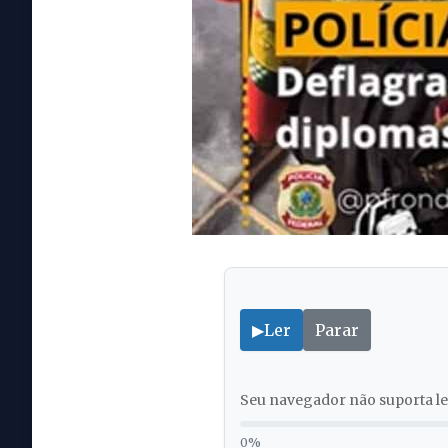
▶
Ler
Parar
Seu navegador não suporta lei
0%