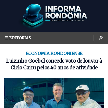
S
k
i
p
t
o
🔎
☰ EDITORIAS
c
o
n
ECONOMIA RONDONIENSE
t
Luizinho Goebel concede voto de louvor à
e
Ciclo Cairu pelos 40 anos de atividade
n
t