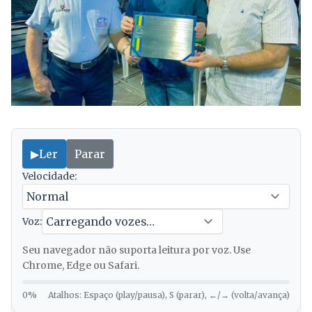
▶
Ler
Parar
Velocidade:
Voz:
Seu navegador não suporta leitura por voz. Use
Chrome, Edge ou Safari.
0%
Atalhos: Espaço (play/pausa), S (parar), ←/→ (volta/avança)