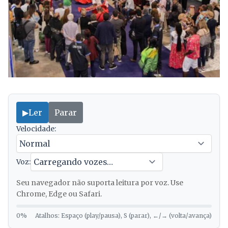
▶
Ler
Parar
Velocidade:
Voz:
Seu navegador não suporta leitura por voz. Use
Chrome, Edge ou Safari.
0%
Atalhos: Espaço (play/pausa), S (parar), ←/→ (volta/avança)