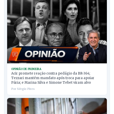
OPINIÃO DE PRIMEIRA
Acir promete reação contra pedágio da BR-364;
Tezzari mantém mandato após troca para apoiar
Fúria; e Marina Silva e Simone Tebet viram alvo
Por Sérgio Pires