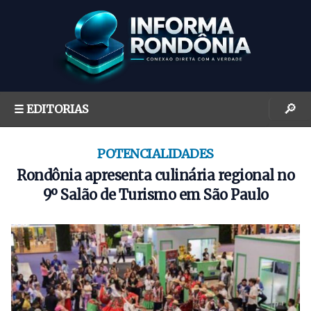
S
k
i
p
t
o
🔎
☰ EDITORIAS
c
o
n
POTENCIALIDADES
t
Rondônia apresenta culinária regional no
e
9º Salão de Turismo em São Paulo
n
t