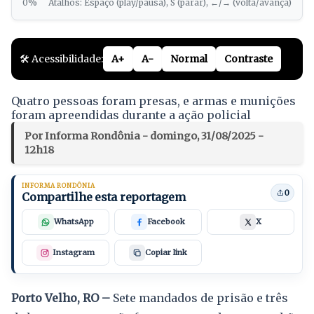
0%
Atalhos: Espaço (play/pausa), S (parar), ←/→ (volta/avança)
🛠️ Acessibilidade:
A+
A-
Normal
Contraste
Quatro pessoas foram presas, e armas e munições
foram apreendidas durante a ação policial
Por Informa Rondônia - domingo, 31/08/2025 -
12h18
INFORMA RONDÔNIA
0
Compartilhe esta reportagem
WhatsApp
Facebook
X
Instagram
Copiar link
Porto Velho, RO –
Sete mandados de prisão e três