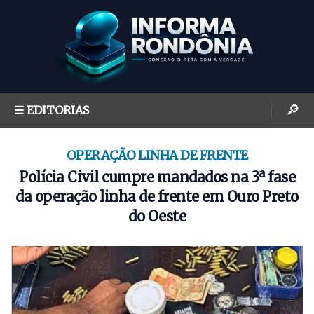
S
k
i
p
t
o
🔎
☰ EDITORIAS
c
o
n
OPERAÇÃO LINHA DE FRENTE
t
Polícia Civil cumpre mandados na 3ª fase
e
da operação linha de frente em Ouro Preto
n
do Oeste
t