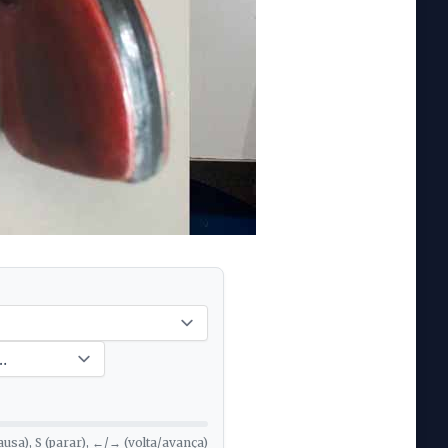
ausa), S (parar), ←/→ (volta/avança)