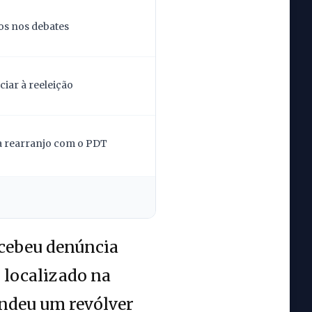
os nos debates
iar à reeleição
la rearranjo com o PDT
recebeu denúncia
localizado na
endeu um revólver