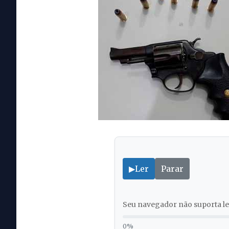
▶
Ler
Parar
Seu navegador não suporta lei
0%