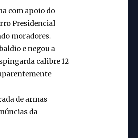
lha com apoio do
rro Presidencial
ndo moradores.
baldio e negou a
spingarda calibre 12
 aparentemente
irada de armas
enúncias da