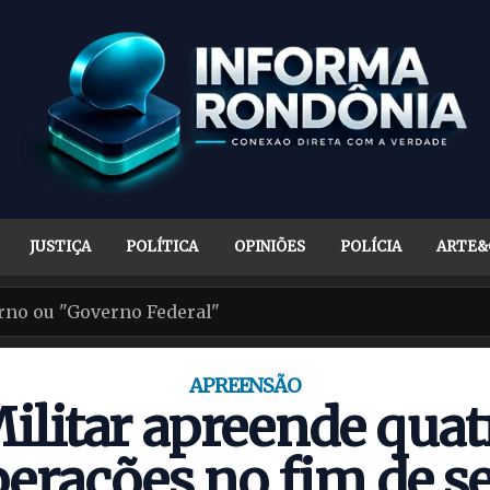
JUSTIÇA
POLÍTICA
OPINIÕES
POLÍCIA
ARTE&
APREENSÃO
Militar apreende qua
erações no fim de 