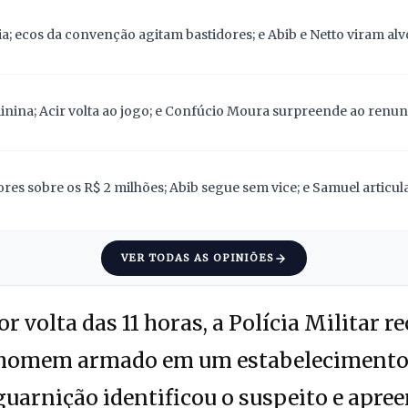
; ecos da convenção agitam bastidores; e Abib e Netto viram alv
nina; Acir volta ao jogo; e Confúcio Moura surpreende ao renunc
res sobre os R$ 2 milhões; Abib segue sem vice; e Samuel articu
VER TODAS AS OPINIÕES
r volta das 11 horas, a Polícia Militar 
homem armado em um estabelecimento 
guarnição identificou o suspeito e apre