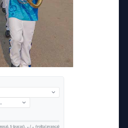
ausa), S (parar), ←/→ (volta/avança)