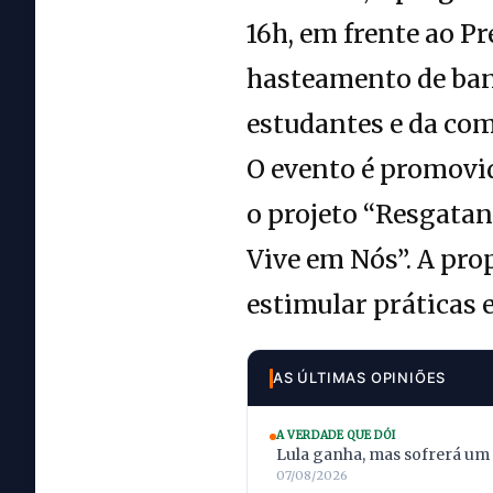
16h, em frente ao P
hasteamento de band
estudantes e da com
O evento é promovid
o projeto “Resgatan
Vive em Nós”. A pro
estimular práticas 
AS ÚLTIMAS OPINIÕES
A VERDADE QUE DÓI
Lula ganha, mas sofrerá um
07/08/2026