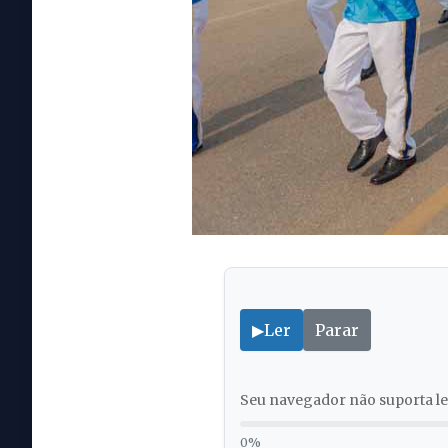
▶
Ler
Parar
Seu navegador não suporta lei
0%