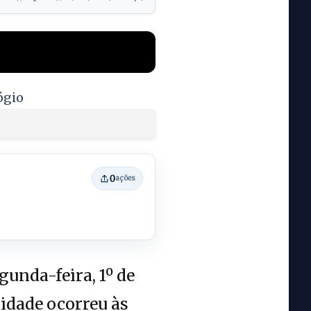
ógio
0
ações
gunda-feira, 1º de
idade ocorreu às