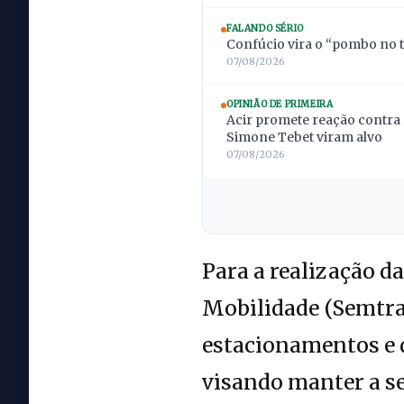
FALANDO SÉRIO
Confúcio vira o “pombo no t
07/08/2026
OPINIÃO DE PRIMEIRA
Acir promete reação contra 
Simone Tebet viram alvo
07/08/2026
Para a realização d
Mobilidade (Semtran
estacionamentos e d
visando manter a s