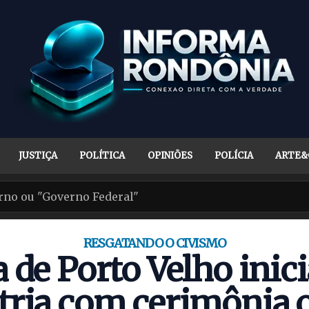
JUSTIÇA
POLÍTICA
OPINIÕES
POLÍCIA
ARTE&
RESGATANDO O CIVISMO
a de Porto Velho ini
tria com cerimônia o