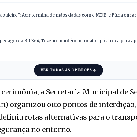
abuleiro”; Acir termina de mãos dadas com o MDB; e Fúria encara
pedágio da BR-364; Tezzari mantém mandato após troca para apoi
VER TODAS AS OPINIÕES
a cerimônia, a Secretaria Municipal de S
) organizou oito pontos de interdição,
efiniu rotas alternativas para o transpo
egurança no entorno.