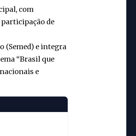
cipal, com
 participação de
o (Semed) e integra
lema “Brasil que
 nacionais e