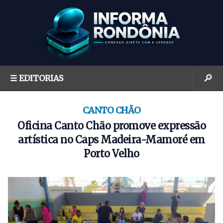
S
k
i
p
t
o
🔎
☰ EDITORIAS
c
o
n
CANTO CHÃO
t
Oficina Canto Chão promove expressão
e
artística no Caps Madeira-Mamoré em
n
Porto Velho
t