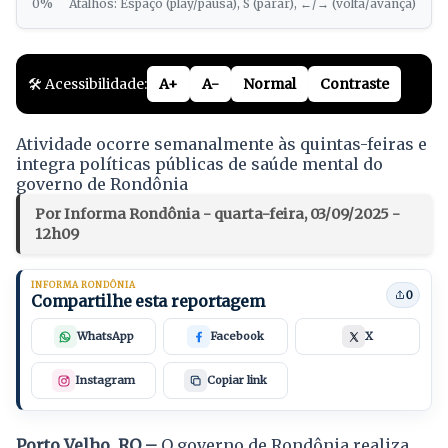
0%
Atalhos: Espaço (play/pausa), S (parar), ←/→ (volta/avança)
🛠️ Acessibilidade:
A+
A-
Normal
Contraste
Atividade ocorre semanalmente às quintas-feiras e
integra políticas públicas de saúde mental do
governo de Rondônia
Por Informa Rondônia - quarta-feira, 03/09/2025 -
12h09
INFORMA RONDÔNIA
0
Compartilhe esta reportagem
WhatsApp
Facebook
X
Instagram
Copiar link
Porto Velho, RO –
O governo de Rondônia realiza,