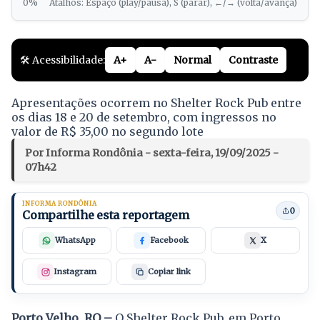
0%
Atalhos: Espaço (play/pausa), S (parar), ←/→ (volta/avança)
🛠️ Acessibilidade:
A+
A-
Normal
Contraste
Apresentações ocorrem no Shelter Rock Pub entre
os dias 18 e 20 de setembro, com ingressos no
valor de R$ 35,00 no segundo lote
Por Informa Rondônia - sexta-feira, 19/09/2025 -
07h42
INFORMA RONDÔNIA
0
Compartilhe esta reportagem
WhatsApp
Facebook
X
Instagram
Copiar link
Porto Velho, RO –
O Shelter Rock Pub, em Porto