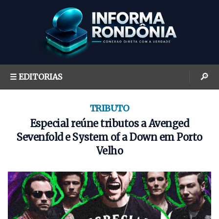
S
k
i
p
t
o
🔎
☰ EDITORIAS
c
o
n
TRIBUTO
t
Especial reúne tributos a Avenged
e
Sevenfold e System of a Down em Porto
n
Velho
t