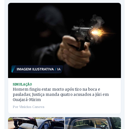
SIMULAÇÃO
Homem fingiu estar morto após tiro na boca e
pauladas; Justiça manda quatro acusados a júri em
Guajará-Mirim
Por Vinicius Canova