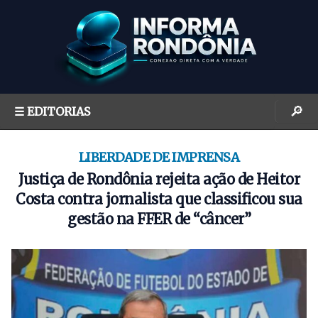
S
k
i
p
t
o
🔎
☰ EDITORIAS
c
o
n
LIBERDADE DE IMPRENSA
t
Justiça de Rondônia rejeita ação de Heitor
e
Costa contra jornalista que classificou sua
n
gestão na FFER de “câncer”
t