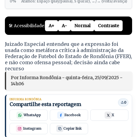
0%
Atalhos: Espaço (play/pausa), S (parar), ←/→ (volta/avança)
🛠️ Acessibilidade:
A+
A-
Normal
Contraste
Juizado Especial entendeu que a expressão foi
usada como metáfora crítica à administração da
Federação de Futebol do Estado de Rondônia (FFER),
e não como ofensa pessoal; decisão ainda cabe
recurso
Por Informa Rondônia - quinta-feira, 25/09/2025 -
14h06
INFORMA RONDÔNIA
0
Compartilhe esta reportagem
WhatsApp
Facebook
X
Instagram
Copiar link