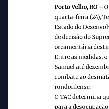
Porto Velho, RO –
O 
quarta-feira (24), 
Estado do Desenvol
de decisão do Supr
orçamentária destin
Entre as medidas, o
Samuel até dezembro
combate ao desmatam
rondoniense.
O TAC determina que
para a desocupação