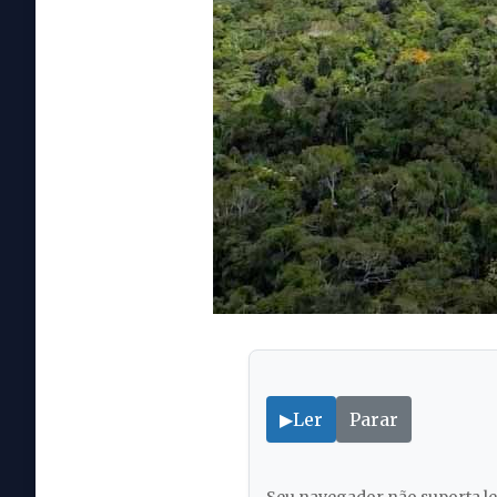
▶
Ler
Parar