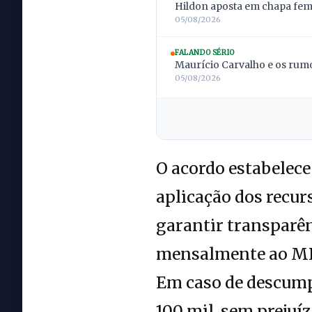
Hildon aposta em chapa femi
05/08/2026
FALANDO SÉRIO
Maurício Carvalho e os rumo
05/08/2026
O acordo estabelece
aplicação dos recur
garantir transparên
mensalmente ao MPR
Em caso de descump
100 mil, sem prejuíz