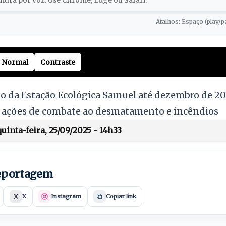
tura por voz. Use Chrome, Edge ou Safari.
Atalhos: Espaço (play/p
Normal
Contraste
o da Estação Ecológica Samuel até dezembro de 20
ra ações de combate ao desmatamento e incêndios
inta-feira, 25/09/2025 - 14h33
reportagem
X
Instagram
Copiar link