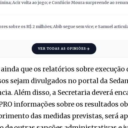
nina; Acir volta ao jogo; e Confúcio Moura surpreende ao renunc
res sobre os R$ 2 milhões; Abib segue sem vice; e Samuel articu
VER TODAS AS OPINIÕES
 ainda que os relatórios sobre execução 
sos sejam divulgados no portal da Sedam
cia. Além disso, a Secretaria deverá en
O informações sobre os resultados ob
rimento das medidas previstas, será ap
o de outras sanções administrativas e ju