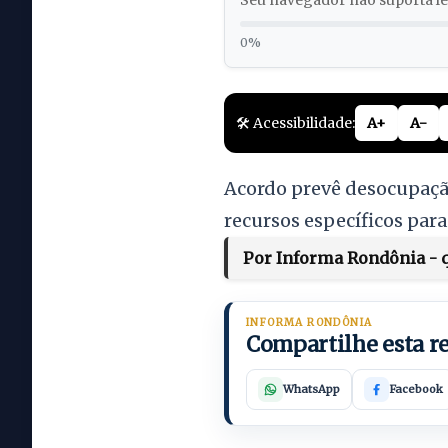
Seu navegador não suporta lei
0%
🛠️ Acessibilidade:
A+
A-
Acordo prevê desocupaçã
recursos específicos pa
Por Informa Rondônia - qu
INFORMA RONDÔNIA
Compartilhe esta 
WhatsApp
Facebook