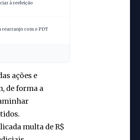
iar à reeleição
la rearranjo com o PDT
das ações e
, de forma a
caminhar
tidos.
licada multa de R$
diciais.