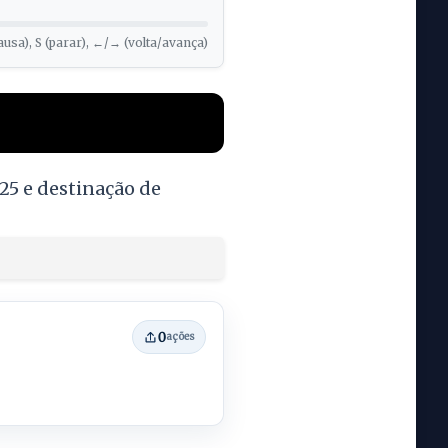
ausa), S (parar), ←/→ (volta/avança)
25 e destinação de
0
ações