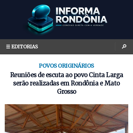
S
k
i
p
t
o
🔎
☰ EDITORIAS
c
o
n
POVOS ORIGINÁRIOS
t
Reuniões de escuta ao povo Cinta Larga
e
serão realizadas em Rondônia e Mato
n
Grosso
t