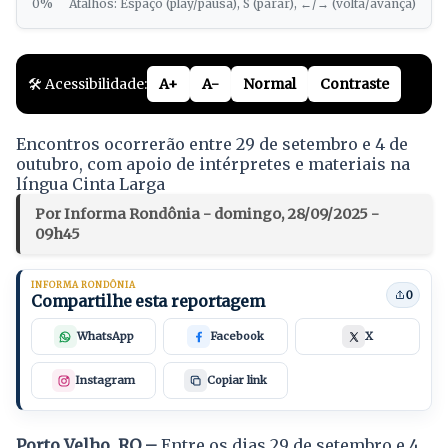
0%
Atalhos: Espaço (play/pausa), S (parar), ←/→ (volta/avança)
🛠️ Acessibilidade:
A+
A-
Normal
Contraste
Encontros ocorrerão entre 29 de setembro e 4 de
outubro, com apoio de intérpretes e materiais na
língua Cinta Larga
Por Informa Rondônia - domingo, 28/09/2025 -
09h45
INFORMA RONDÔNIA
0
Compartilhe esta reportagem
WhatsApp
Facebook
X
Instagram
Copiar link
Porto Velho, RO –
Entre os dias 29 de setembro e 4