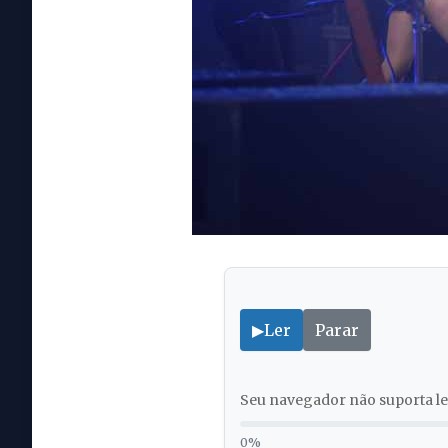
▶
Ler
Parar
Seu navegador não suporta lei
0%