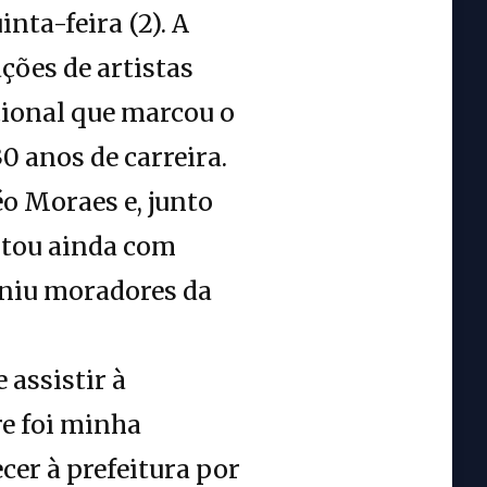
nta-feira (2). A
ções de artistas
cional que marcou o
0 anos de carreira.
éo Moraes e, junto
ntou ainda com
uniu moradores da
 assistir à
re foi minha
cer à prefeitura por