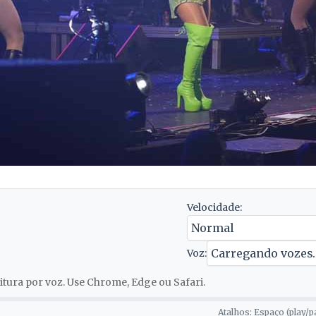
Velocidade:
Voz:
tura por voz. Use Chrome, Edge ou Safari.
Atalhos: Espaço (play/p