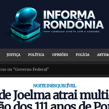
JUSTIÇA
POLÍTICA
OPINIÕES
POLÍCIA
ARTE&
NOITE INESQUECÍVEL
e Joelma atrai mult
ão dos 111 anos de Po