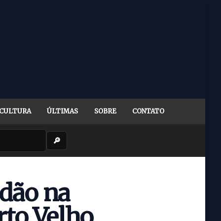
CULTURA
ÚLTIMAS
SOBRE
CONTATO
🔎
idão na
rto Velho