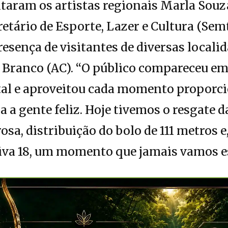
aram os artistas regionais Marla Souza
retário de Esporte, Lazer e Cultura (Sem
resença de visitantes de diversas locali
 Branco (AC). “O público compareceu e
ital e aproveitou cada momento proporc
xa a gente feliz. Hoje tivemos o resgate 
sa, distribuição do bolo de 111 metros e,
iva 18, um momento que jamais vamos es