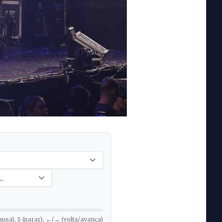
ausa), S (parar), ←/→ (volta/avança)