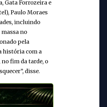
, Gata Forrozeira e
tel), Paulo Moraes
dades, incluindo
m massa no
ionado pela
da história com a
 no fim da tarde, o
quecer”, disse.