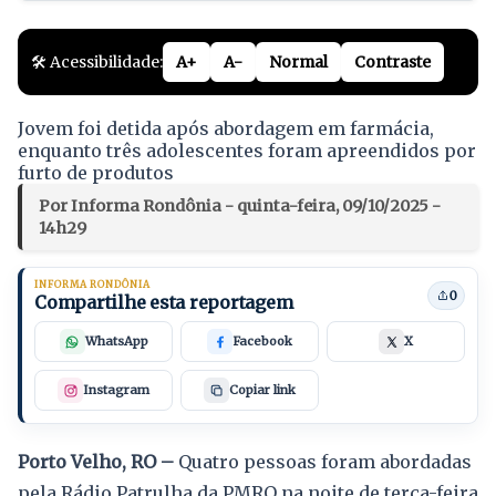
🛠️ Acessibilidade:
A+
A-
Normal
Contraste
Jovem foi detida após abordagem em farmácia,
enquanto três adolescentes foram apreendidos por
furto de produtos
Por Informa Rondônia - quinta-feira, 09/10/2025 -
14h29
INFORMA RONDÔNIA
0
Compartilhe esta reportagem
WhatsApp
Facebook
X
Instagram
Copiar link
Porto Velho, RO –
Quatro pessoas foram abordadas
pela Rádio Patrulha da PMRO na noite de terça-feira