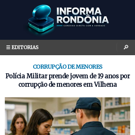
S
k
i
p
t
o
🔎
☰ EDITORIAS
c
o
n
CORRUPÇÃO DE MENORES
t
Polícia Militar prende jovem de 19 anos por
e
corrupção de menores em Vilhena
n
t