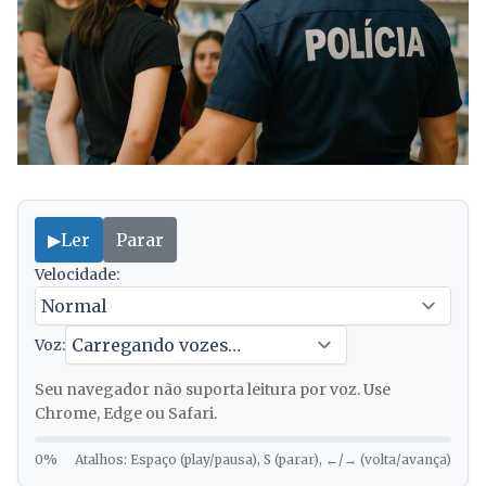
▶
Ler
Parar
Velocidade:
Voz:
Seu navegador não suporta leitura por voz. Use
Chrome, Edge ou Safari.
0%
Atalhos: Espaço (play/pausa), S (parar), ←/→ (volta/avança)