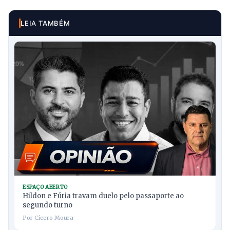
LEIA TAMBÉM
ESPAÇO ABERTO
Hildon e Fúria travam duelo pelo passaporte ao
segundo turno
Por Cícero Moura