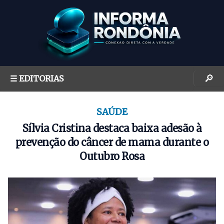
S
k
i
p
t
o
🔎
☰ EDITORIAS
c
o
n
SAÚDE
t
Sílvia Cristina destaca baixa adesão à
e
prevenção do câncer de mama durante o
n
Outubro Rosa
t