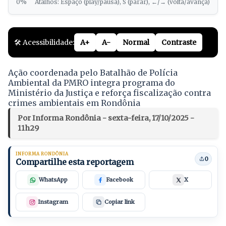
0%
Atalhos: Espaço (play/pausa), S (parar), ←/→ (volta/avança)
🛠️ Acessibilidade:
A+
A-
Normal
Contraste
Ação coordenada pelo Batalhão de Polícia
Ambiental da PMRO integra programa do
Ministério da Justiça e reforça fiscalização contra
crimes ambientais em Rondônia
Por Informa Rondônia - sexta-feira, 17/10/2025 -
11h29
INFORMA RONDÔNIA
0
Compartilhe esta reportagem
WhatsApp
Facebook
X
Instagram
Copiar link