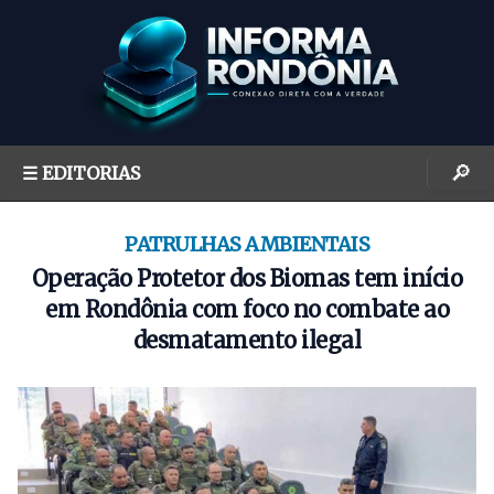
S
k
i
p
t
o
🔎
☰ EDITORIAS
c
o
n
PATRULHAS AMBIENTAIS
t
Operação Protetor dos Biomas tem início
e
em Rondônia com foco no combate ao
n
desmatamento ilegal
t