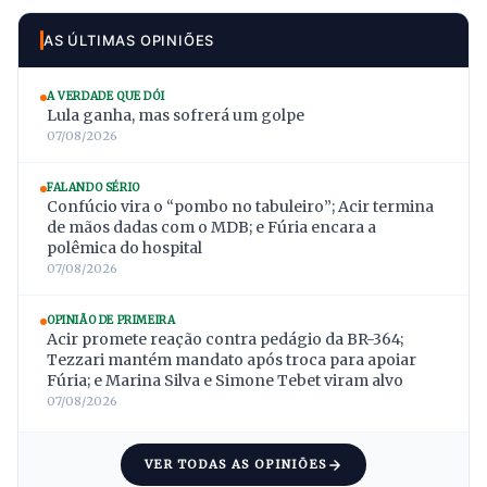
AS ÚLTIMAS OPINIÕES
A VERDADE QUE DÓI
Lula ganha, mas sofrerá um golpe
07/08/2026
FALANDO SÉRIO
Confúcio vira o “pombo no tabuleiro”; Acir termina
de mãos dadas com o MDB; e Fúria encara a
polêmica do hospital
07/08/2026
OPINIÃO DE PRIMEIRA
Acir promete reação contra pedágio da BR-364;
Tezzari mantém mandato após troca para apoiar
Fúria; e Marina Silva e Simone Tebet viram alvo
07/08/2026
VER TODAS AS OPINIÕES