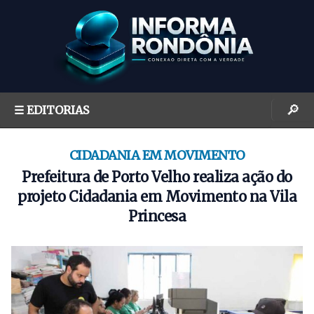
S
k
i
p
t
o
🔎
☰ EDITORIAS
c
o
n
CIDADANIA EM MOVIMENTO
t
Prefeitura de Porto Velho realiza ação do
e
projeto Cidadania em Movimento na Vila
n
Princesa
t