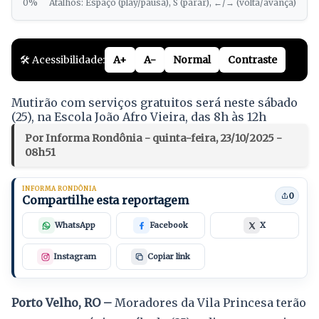
0%
Atalhos: Espaço (play/pausa), S (parar), ←/→ (volta/avança)
🛠️ Acessibilidade:
A+
A-
Normal
Contraste
Mutirão com serviços gratuitos será neste sábado
(25), na Escola João Afro Vieira, das 8h às 12h
Por Informa Rondônia - quinta-feira, 23/10/2025 -
08h51
INFORMA RONDÔNIA
0
Compartilhe esta reportagem
WhatsApp
Facebook
X
Instagram
Copiar link
Porto Velho, RO –
Moradores da Vila Princesa terão