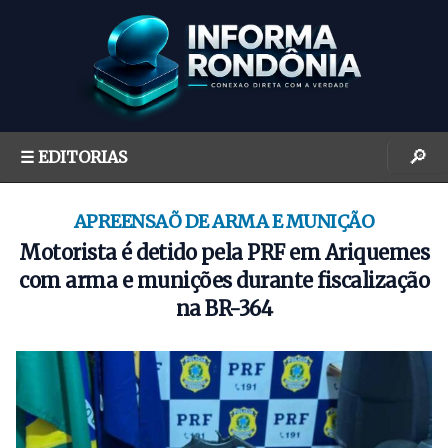
S
k
i
p
t
o
🔎
☰ EDITORIAS
c
o
n
APREENSAÕ DE ARMA E MUNIÇÃO
t
Motorista é detido pela PRF em Ariquemes
e
com arma e munições durante fiscalização
n
na BR-364
t