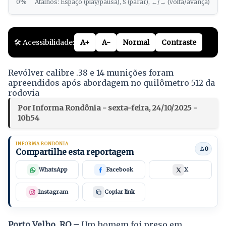
0%
Atalhos: Espaço (play/pausa), S (parar), ←/→ (volta/avança)
🛠️ Acessibilidade:
A+
A-
Normal
Contraste
Revólver calibre .38 e 14 munições foram
apreendidos após abordagem no quilômetro 512 da
rodovia
Por Informa Rondônia - sexta-feira, 24/10/2025 -
10h54
INFORMA RONDÔNIA
0
Compartilhe esta reportagem
WhatsApp
Facebook
X
Instagram
Copiar link
Porto Velho, RO –
Um homem foi preso em