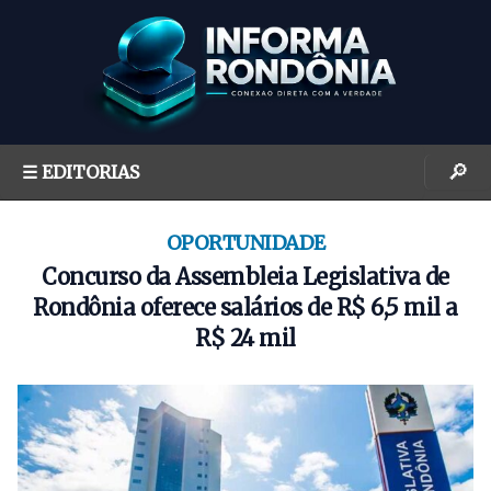
S
k
i
p
t
o
🔎
☰ EDITORIAS
c
o
n
OPORTUNIDADE
t
Concurso da Assembleia Legislativa de
e
Rondônia oferece salários de R$ 6,5 mil a
n
R$ 24 mil
t