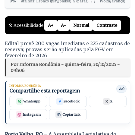
0%
Atalhos: Espaço (play/pausa), S (parar), ←/→ (volta/avança)
🛠️ Acessibilidade:
A+
A-
Normal
Contraste
Edital prevê 200 vagas imediatas e 225 cadastros de
reserva; provas serão aplicadas pela FGV em
fevereiro de 2026
Por Informa Rondônia - quinta-feira, 30/10/2025 -
09h06
INFORMA RONDÔNIA
0
Compartilhe esta reportagem
WhatsApp
Facebook
X
Instagram
Copiar link
Porto Velho, RO –
A Assembleia Legislativa do