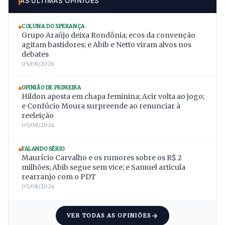
AS ÚLTIMAS OPINIÕES
COLUNA DO SPERANÇA
Grupo Araújo deixa Rondônia; ecos da convenção
agitam bastidores; e Abib e Netto viram alvos nos
debates
05/08/2026
OPINIÃO DE PRIMEIRA
Hildon aposta em chapa feminina; Acir volta ao jogo;
e Confúcio Moura surpreende ao renunciar à
reeleição
05/08/2026
FALANDO SÉRIO
Maurício Carvalho e os rumores sobre os R$ 2
milhões; Abib segue sem vice; e Samuel articula
rearranjo com o PDT
05/08/2026
VER TODAS AS OPINIÕES