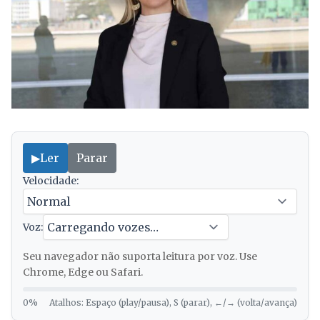
▶
Ler
Parar
Velocidade:
Voz:
Seu navegador não suporta leitura por voz. Use
Chrome, Edge ou Safari.
0%
Atalhos: Espaço (play/pausa), S (parar), ←/→ (volta/avança)