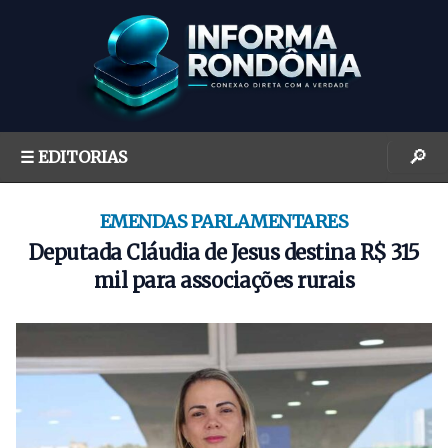
S
k
i
p
t
o
🔎
☰ EDITORIAS
c
o
n
EMENDAS PARLAMENTARES
t
Deputada Cláudia de Jesus destina R$ 315
e
mil para associações rurais
n
t