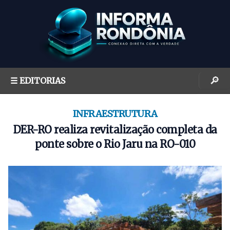
S
k
i
p
t
o
🔎
☰ EDITORIAS
c
o
n
INFRAESTRUTURA
t
DER-RO realiza revitalização completa da
e
ponte sobre o Rio Jaru na RO-010
n
t