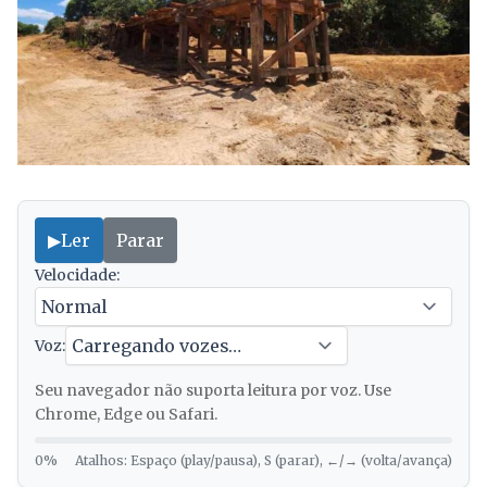
▶
Ler
Parar
Velocidade:
Voz:
Seu navegador não suporta leitura por voz. Use
Chrome, Edge ou Safari.
0%
Atalhos: Espaço (play/pausa), S (parar), ←/→ (volta/avança)