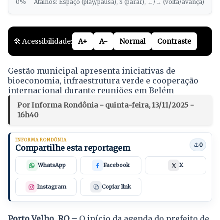
0%
Atalhos: Espaço (play/pausa), S (parar), ←/→ (volta/avança)
🛠️ Acessibilidade:
A+
A-
Normal
Contraste
Gestão municipal apresenta iniciativas de
bioeconomia, infraestrutura verde e cooperação
internacional durante reuniões em Belém
Por Informa Rondônia - quinta-feira, 13/11/2025 -
16h40
INFORMA RONDÔNIA
0
Compartilhe esta reportagem
WhatsApp
Facebook
X
Instagram
Copiar link
Porto Velho, RO –
O início da agenda do prefeito de