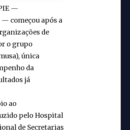
 PIE —
as — começou após a
organizações de
or o grupo
emusa), única
empenho da
ltados já
io ao
uzido pelo Hospital
onal de Secretarias