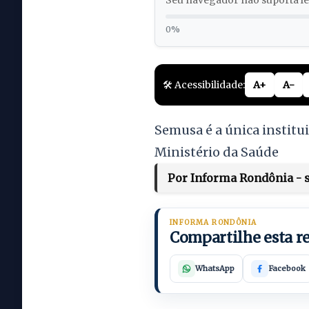
Seu navegador não suporta lei
0%
🛠️ Acessibilidade:
A+
A-
Semusa é a única institu
Ministério da Saúde
Por Informa Rondônia - s
INFORMA RONDÔNIA
Compartilhe esta 
WhatsApp
Facebook