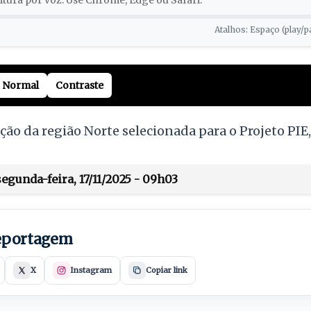
tura por voz. Use Chrome, Edge ou Safari.
Atalhos: Espaço (play/p
Normal
Contraste
ição da região Norte selecionada para o Projeto PI
egunda-feira, 17/11/2025 - 09h03
reportagem
X
Instagram
Copiar link