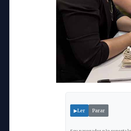
▶
Ler
Parar