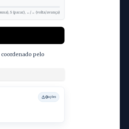
ausa), S (parar), ←/→ (volta/avança)
E, coordenado pelo
0
ações