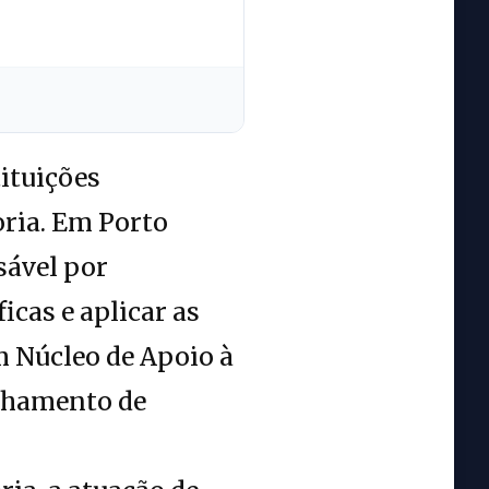
tituições
oria. Em Porto
sável por
icas e aplicar as
m Núcleo de Apoio à
nhamento de