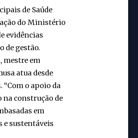
cipais de Saúde
vação do Ministério
de evidências
o de gestão.
, mestre em
musa atua desde
s. “Com o apoio da
o na construção de
embasadas em
s e sustentáveis