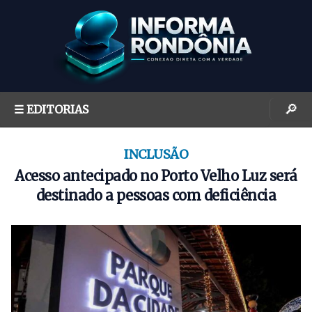
S
k
i
p
t
o
🔎
☰ EDITORIAS
c
o
n
INCLUSÃO
t
Acesso antecipado no Porto Velho Luz será
e
destinado a pessoas com deficiência
n
t