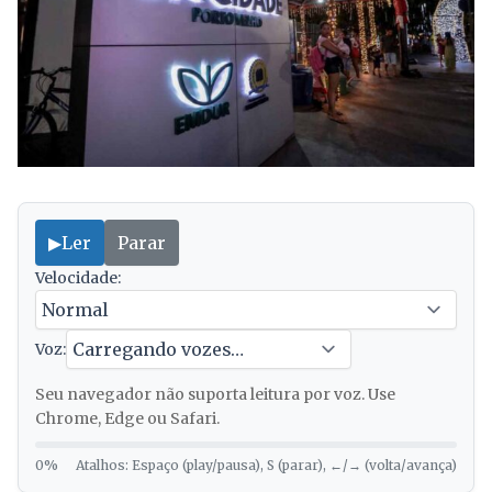
▶
Ler
Parar
Velocidade:
Voz:
Seu navegador não suporta leitura por voz. Use
Chrome, Edge ou Safari.
0%
Atalhos: Espaço (play/pausa), S (parar), ←/→ (volta/avança)