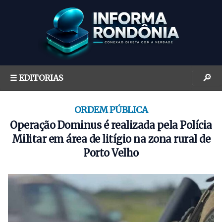
S
k
i
p
t
o
🔎
☰ EDITORIAS
c
o
n
ORDEM PÚBLICA
t
Operação Dominus é realizada pela Polícia
e
Militar em área de litígio na zona rural de
n
Porto Velho
t