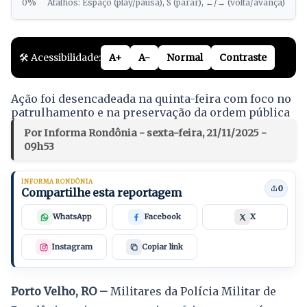
0%
Atalhos: Espaço (play/pausa), S (parar), ←/→ (volta/avança)
🛠️ Acessibilidade:
A+
A-
Normal
Contraste
Ação foi desencadeada na quinta-feira com foco no
patrulhamento e na preservação da ordem pública
Por Informa Rondônia - sexta-feira, 21/11/2025 -
09h53
INFORMA RONDÔNIA
0
Compartilhe esta reportagem
WhatsApp
Facebook
X
Instagram
Copiar link
Porto Velho, RO –
Militares da Polícia Militar de