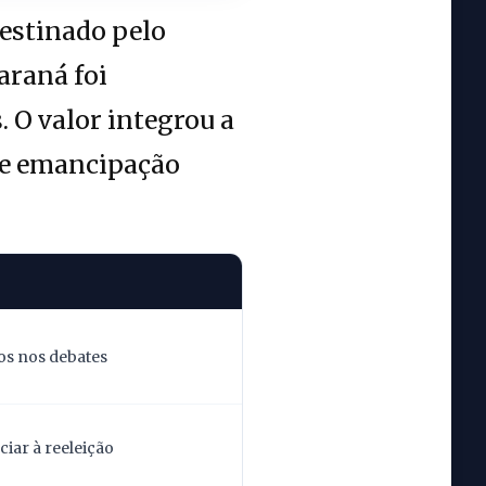
destinado pelo
araná foi
 O valor integrou a
de emancipação
os nos debates
iar à reeleição