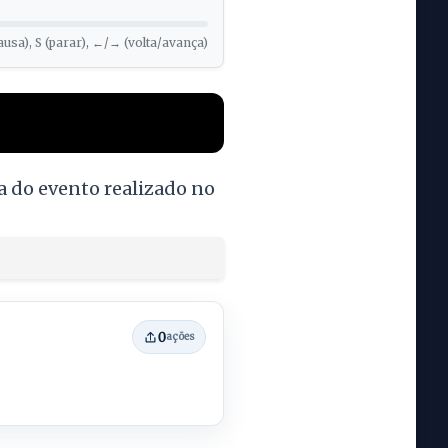
ausa), S (parar), ←/→ (volta/avança)
a do evento realizado no
0
ações