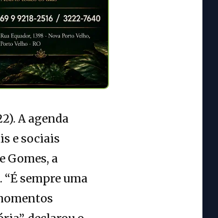
22). A agenda
s e sociais
te Gomes, a
s. “É sempre uma
 momentos