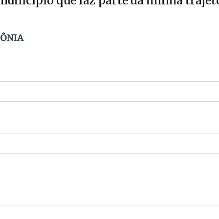
unicípio que faz parte da minha trajetó
DÔNIA