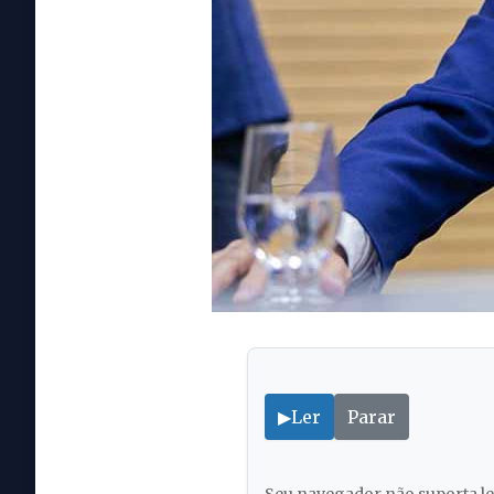
▶
Ler
Parar