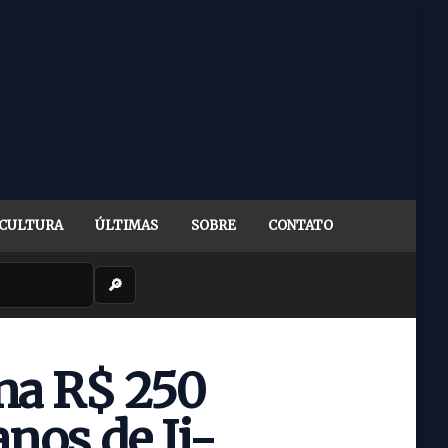
CULTURA
ÚLTIMAS
SOBRE
CONTATO
🔎
na R$ 250
anos de Ji-