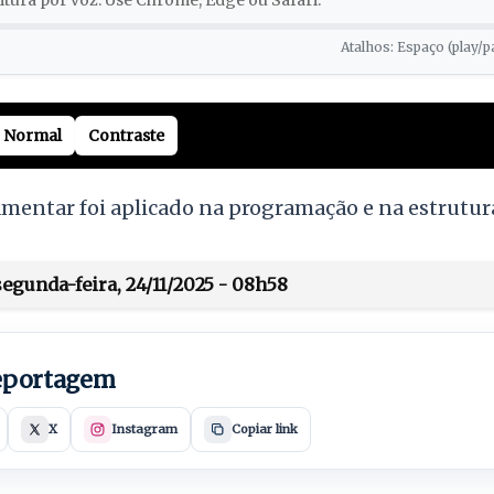
tura por voz. Use Chrome, Edge ou Safari.
Atalhos: Espaço (play/p
Normal
Contraste
mentar foi aplicado na programação e na estrutur
egunda-feira, 24/11/2025 - 08h58
reportagem
X
Instagram
Copiar link