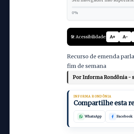
Seu navegador não suporta lei
0%
🛠️ Acessibilidade:
A+
A-
Recurso de emenda parla
fim de semana
Por Informa Rondônia - s
INFORMA RONDÔNIA
Compartilhe esta 
WhatsApp
Facebook