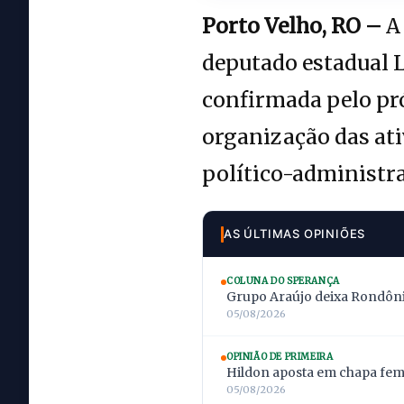
Porto Velho, RO –
A 
deputado estadual L
confirmada pelo pró
organização das at
político-administra
AS ÚLTIMAS OPINIÕES
COLUNA DO SPERANÇA
Grupo Araújo deixa Rondônia
05/08/2026
OPINIÃO DE PRIMEIRA
Hildon aposta em chapa femi
05/08/2026