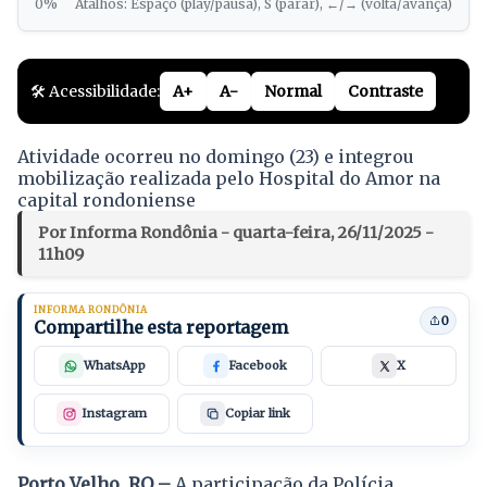
0%
Atalhos: Espaço (play/pausa), S (parar), ←/→ (volta/avança)
🛠️ Acessibilidade:
A+
A-
Normal
Contraste
Atividade ocorreu no domingo (23) e integrou
mobilização realizada pelo Hospital do Amor na
capital rondoniense
Por Informa Rondônia - quarta-feira, 26/11/2025 -
11h09
INFORMA RONDÔNIA
0
Compartilhe esta reportagem
WhatsApp
Facebook
X
Instagram
Copiar link
Porto Velho, RO –
A participação da Polícia