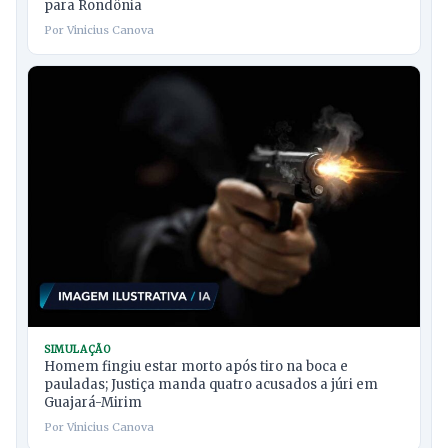
para Rondônia
Por Vinicius Canova
SIMULAÇÃO
Homem fingiu estar morto após tiro na boca e
pauladas; Justiça manda quatro acusados a júri em
Guajará-Mirim
Por Vinicius Canova