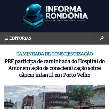
S
k
i
p
t
o
🔎
☰ EDITORIAS
c
o
n
CAMINHADA DE CONSCIENTIZAÇÃO
t
PRF participa de caminhada do Hospital do
e
Amor em ação de conscientização sobre
n
câncer infantil em Porto Velho
t