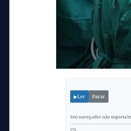
▶
Ler
Parar
Seu navegador não suporta lei
0%