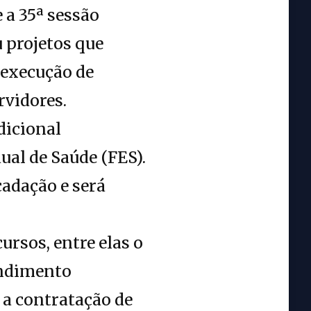
 a 35ª sessão
u projetos que
 execução de
rvidores.
dicional
ual de Saúde (FES).
cadação e será
ursos, entre elas o
endimento
, a contratação de