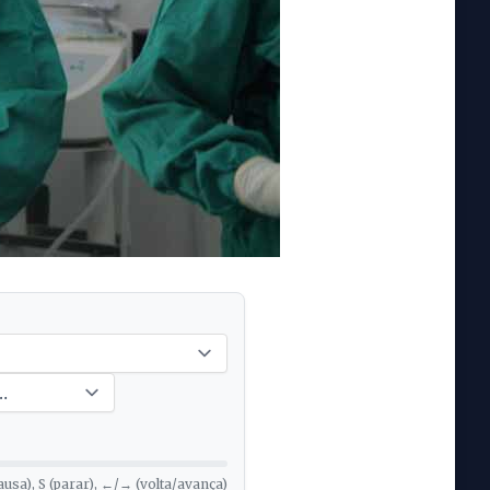
ausa), S (parar), ←/→ (volta/avança)