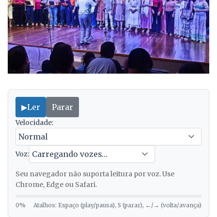
▶
Ler
Parar
Velocidade:
Voz:
Seu navegador não suporta leitura por voz. Use
Chrome, Edge ou Safari.
0%
Atalhos: Espaço (play/pausa), S (parar), ←/→ (volta/avança)