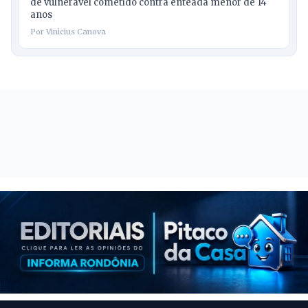
de vulnerável cometido contra enteada menor de 14
anos
Por Vinicius Canova