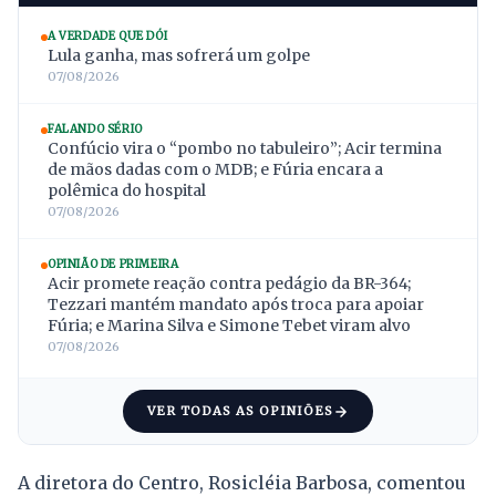
A VERDADE QUE DÓI
Lula ganha, mas sofrerá um golpe
07/08/2026
FALANDO SÉRIO
Confúcio vira o “pombo no tabuleiro”; Acir termina
de mãos dadas com o MDB; e Fúria encara a
polêmica do hospital
07/08/2026
OPINIÃO DE PRIMEIRA
Acir promete reação contra pedágio da BR-364;
Tezzari mantém mandato após troca para apoiar
Fúria; e Marina Silva e Simone Tebet viram alvo
07/08/2026
VER TODAS AS OPINIÕES
A diretora do Centro, Rosicléia Barbosa, comentou