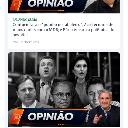
FALANDO SÉRIO
Confúcio vira o “pombo no tabuleiro”; Acir termina de
mãos dadas com o MDB; e Fúria encara a polêmica do
hospital
Por Herbert Lins