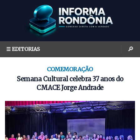
S
k
i
p
t
o
🔎
☰ EDITORIAS
c
o
n
COMEMORAÇÃO
t
Semana Cultural celebra 37 anos do
e
CMACE Jorge Andrade
n
t