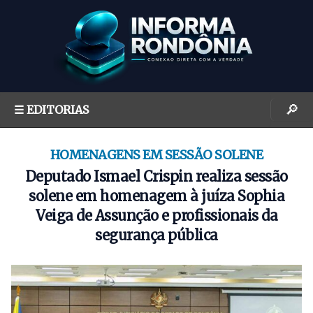
S
k
i
p
t
o
🔎
☰ EDITORIAS
c
o
n
HOMENAGENS EM SESSÃO SOLENE
t
Deputado Ismael Crispin realiza sessão
e
solene em homenagem à juíza Sophia
n
Veiga de Assunção e profissionais da
t
segurança pública