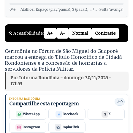
0%
Atalhos: Espaço (play/pausa), S (parar), ←/→ (volta/avança)
🛠️ Acessibilidade:
A+
A-
Normal
Contraste
Cerimônia no Fórum de São Miguel do Guaporé
marcou a entrega do Título Honorífico de Cidadã
Rondoniense e a concessão de honrarias a
servidores da Polícia Militar.
Por Informa Rondônia - domingo, 30/11/2025 -
17h53
INFORMA RONDÔNIA
0
Compartilhe esta reportagem
WhatsApp
Facebook
X
Instagram
Copiar link