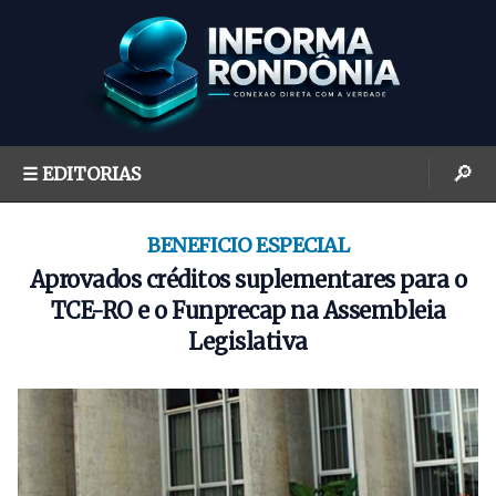
S
k
i
p
t
o
🔎
☰ EDITORIAS
c
o
n
BENEFICIO ESPECIAL
t
Aprovados créditos suplementares para o
e
TCE-RO e o Funprecap na Assembleia
n
Legislativa
t